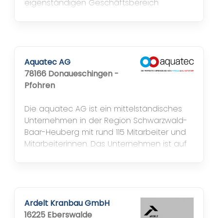
eigenständigen Geschäftsbereich
„Kabellösungen“ für die Energieübertragung
in den hohen Spannungsebenen von
modernen Eisenbahnen. Die Trenner sind
weltweit seit vielen Jahrzehnten im Einsatz
und haben sich unter verschiedensten
Aquatec AG
Bedingungen sehr bewährt....
78166 Donaueschingen -
Pfohren
Die aquatec AG ist ein mittelständisches
Unternehmen in der Region Schwarzwald-
Baar-Heuberg mit rund 115 Mitarbeiter und
Mitarbeiterinnen. Das Unternehmen ist auf
professionelle Edelstahl- und
Kunststoffverarbeitung spezialisiert. Von der
Vorplanung über die termingerechte,
qualitativ hochwertige Fertigung bis hin
zum fachgerechten Versand der
Ardelt Kranbau GmbH
gefertigten Produkte sind wir ein
16225 Eberswalde