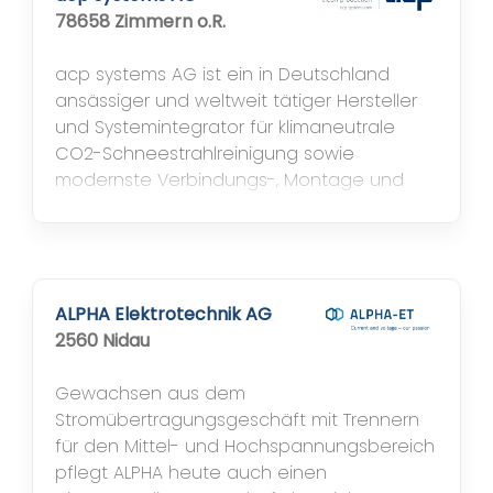
78658 Zimmern o.R.
acp systems AG ist ein in Deutschland
ansässiger und weltweit tätiger Hersteller
und Systemintegrator für klimaneutrale
CO2-Schneestrahlreinigung sowie
modernste Verbindungs-, Montage und
Automatisierungstechnik. Innovative und
nachhaltige Technologien der acp systems
AG gehören weltweit zu den bevorzugten
Lösungen für eine fortschrittliche und
saubere Produktion. Um Erwartungen
ALPHA Elektrotechnik AG
hinsichtlich...
2560 Nidau
Gewachsen aus dem
Stromübertragungsgeschäft mit Trennern
für den Mittel- und Hochspannungsbereich
pflegt ALPHA heute auch einen