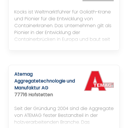
kompetenter...
Kocks ist Weltmarktführer für Goliath-Krane
und Pionier für die Entwicklung von
Containerkranen. Das Unternehmen gilt als
Pionier in der Entwicklung der
Containerbrücken in Europa und baut seit
1913 Hochleistungsschiffentlader. Ardelt ist
Weltmarktführer für Doppellenkerkrane. Die
technische Basis, das aus dem Jahre 1932
stammende „Doppellenker-Patent“,
entwickelt das Unternehmen...
Atemag
Aggregatetechnologie und
Manufaktur AG
77716 Hofstetten
Seit der Gründung 2004 sind die Aggregate
von ATEMAG fester Bestandteil in der
holzverarbeitenden Branche. Das