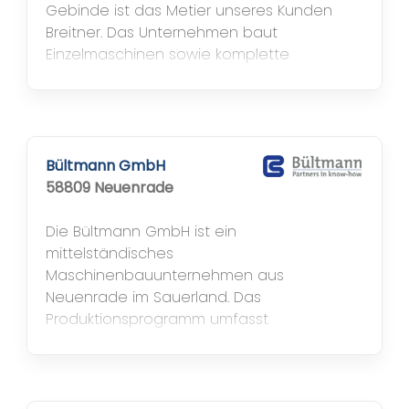
Gebinde ist das Metier unseres Kunden
Breitner. Das Unternehmen baut
Einzelmaschinen sowie komplette
Verpackungslinien: Flaschenaufsteller,
Abfüllmaschinen und Verschließmaschinen.
Die Kunden stammen aus dem Mittelstand,
genauso wie das Unternehmen selbst
mittelständisch geprägt ist. Mittlerweile in
Bültmann GmbH
der dritten Generation fertigt Breitner seit
58809 Neuenrade
1960 in...
Die Bültmann GmbH ist ein
mittelständisches
Maschinenbauunternehmen aus
Neuenrade im Sauerland. Das
Produktionsprogramm umfasst
Standalone-Maschinen zum Schälen,
Richten und Ziehen, Adjustage- und
Produktionslinien sowie komplette Turnkey-
Lösungen.