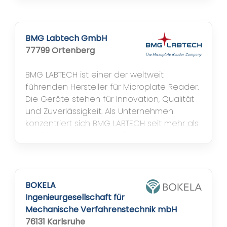
überzeugen. Genau das ist das
Kernanliegen der Bekon Koralle AG. Die
Bekon Koralle AG ist die führende Schweizer
Herstellerin von maßgeschneiderten
BMG Labtech GmbH
Duschtrennwänden und...
77799 Ortenberg
BMG LABTECH ist einer der weltweit
führenden Hersteller für Microplate Reader.
Die Geräte stehen für Innovation, Qualität
und Zuverlässigkeit. Als Unternehmen
konzentriert sich BMG LABTECH seit mehr als
dreißig Jahren ausschließlich auf die
Herstellung von Microplate Readern. Durch
den Fokus auf die Bedürfnisse der
Wissenschaft, hat sich das Unternehmen im
Bereich der Microplate Reader den Ruf...
BOKELA
Ingenieurgesellschaft für
Mechanische Verfahrenstechnik mbH
76131 Karlsruhe