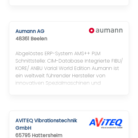
Unternehmen entwickelt, produziert und
vertreibt Hochleistungsaggregate zum
Zerspanen von Holz, Verbundwerkstoffen,
Aluminium und Kunststoff auf CNC-
Bearbeitungszentren. ATEMAG Aggregate
Aumann AG
werden nicht per Fließbandarbeit gefertigt,
48361 Beelen
sondern in Handarbeit durch einen
einzelnen Monteur,...
Abgelöstes ERP-System AMS++ PLM
Schnittstelle: CIM-Database Integrierte FIBU/
KORE/ ANBU Varial World Edition Aumann ist
ein weltweit führender Hersteller von
innovativen Spezialmaschinen und
automatisierten Fertigungslinien mit Fokus
auf Elektromobilität. Das Unternehmen
verbindet einzigartige Wickeltechnologie
zur hocheffizienten Herstellung von
Elektromotoren mit jahrzehntelanger...
AViTEQ Vibrationstechnik
GmbH
65795 Hattersheim