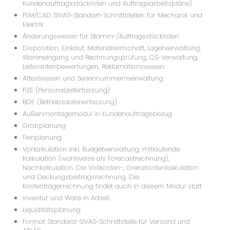
Kundenauftragsstücklisten und Auftragsarbeitspläne)
PLM/CAD SIVAS-Standart-Schnittstellen für Mechanik und
Elektrik
Änderungswesen für Stamm-/Auftragsstücklisten
Disposition, Einkauf, Materialwirtschaft, Lagerverwaltung,
Wareneingang und Rechnungsprüfung, QS-Verwaltung,
Lieferantenbewertungen, Reklamationswesen
Attestwesen und Seriennummernverwaltung
PZE (Personalzeiterfassung)
BDE (Betriebsdatenerfassung)
Außenmontagemodul in Kundenauftragsbezug
Grobplanung
Feinplanung
Vorkalkulation inkl. Budgetverwaltung, mitlaufende
Kalkulation (wahlweise als Forecastrechnung),
Nachkalkulation. Die Vollkosten-, Grenzkostenkalkulation
und Deckungsbeitragsrechnung. Die
Kostenträgerrechnung findet auch in diesem Modul statt.
Inventur und Ware in Arbeit
Liquiditätsplanung
Format Standard-SIVAS-Schnittstelle für Versand und