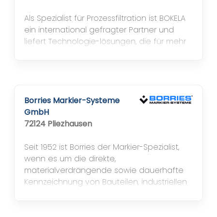
Als Spezialist für Prozessfiltration ist BOKELA
ein international gefragter Partner und
liefert Technologie-lösungen, die für mehr
Wirtschaftlichkeit, Arbeitssicherheit und
Umweltverträglichkeit stehen. BOKELA
forscht, entwickelt und konstruiert in
Deutschland. Gebaut werden die
Filteranlagen weltweit vor Ort. Wie in einem
Borries Markier-Systeme
Modulbaukasten entstehen aus
GmbH
hochentwickelten und ausgereiften...
72124 Pliezhausen
Seit 1952 ist Borries der Markier-Spezialist,
wenn es um die direkte,
materialverdrängende sowie dauerhafte
Kennzeichnung von Bauteilen, industriellen
Werkstücken und Applikationen jeder Art
geht, kurzum – für Markiersysteme in
unterschiedlichster Ausführung. Als