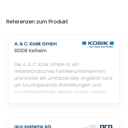
Referenzen zum Produkt
A. & C. Kosik GmbH
93309 Kelheim
Die A. & C. Kosik GmbH ist ein
mittelständisches Familienunternehmen
und bietet ein umfassendes Angebot rund
um Druckapparate, Rohrleitungen und
Sondermaschinen. Neben einem breiten
Produkt- und Dienstleistungsprogramm
haben wir auch Spezialitäten entwickelt,
die nur durch die enge Zusammenarbeit
und das Knowhow der Fachbereiche
möglich sind. SIVAS-Highlights: SIVAS...
acp systems AG