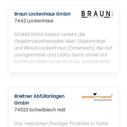
deutscher Hersteller bietet das
Unternehmen Kennzeichnungslösungen
Braun Lockenhaus GmbH
passend zu jeder Anforderung – vom
7442 Lockenhaus
Stempelgerät, über...
SCHNEEWEISS interior vereint die
Objektmöbelhersteller Hiller Objektmöbel
und BRAUN Lockenhaus (Österreich), die auf
Loungemöbel und Lobby Items sowie auf
professionellen Innenausbau spezialisierte
Designmanufaktur rosconi mit ihrer Marke
D-TEC, die Werbeagentur atelier
schneeweiss und die Spedition widra
logistik. Die Dienstleistungen reichen von
Idee, Entwicklung und Produktion ganzer...
Breitner Abfüllanlagen
GmbH
74523 Schwäbisch Hall
Das Verpacken flüssiger Produkte in feste