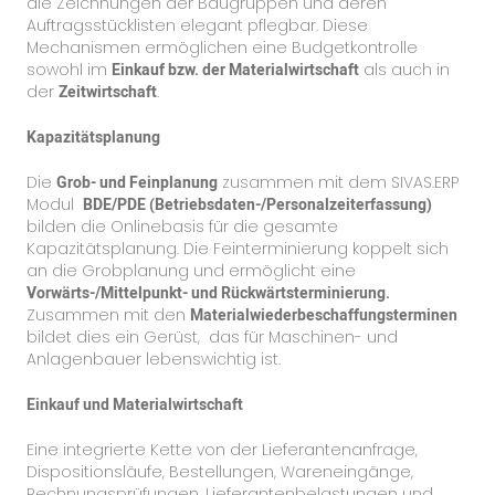
die Zeichnungen der Baugruppen und deren
Auftragsstücklisten elegant pflegbar. Diese
Mechanismen ermöglichen eine Budgetkontrolle
sowohl im
Einkauf bzw. der Materialwirtschaft
als auch in
der
Zeitwirtschaft
.
Kapazitätsplanung
Die
Grob- und Feinplanung
zusammen mit dem SIVAS.ERP
Modul
BDE/PDE (Betriebsdaten-/Personalzeiterfassung)
bilden die Onlinebasis für die gesamte
Kapazitätsplanung. Die Feinterminierung koppelt sich
an die Grobplanung und ermöglicht eine
Vorwärts-/Mittelpunkt- und Rückwärtsterminierung.
Zusammen mit den
Materialwiederbeschaffungsterminen
bildet dies ein Gerüst, das für Maschinen- und
Anlagenbauer lebenswichtig ist.
Einkauf und Materialwirtschaft
Eine integrierte Kette von der Lieferantenanfrage,
Dispositionsläufe, Bestellungen, Wareneingänge,
Rechnungsprüfungen, Lieferantenbelastungen und