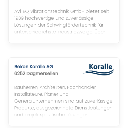
AViTEQ Vibrationstechnik GmbH bietet seit
1939 hochwertige und zuverlässige
Lösungen der Schwingfördertechnik für
unterschiedlichste Industriezweige. Über
das Planen und Realisieren bis hin zur
Inbetriebnahme des Vibrationsförderers
steht AViTEQ weltweit auch mit seinem
Service stets den Kunden als Problemlöser
zur Seite. Das Unternehmen ist tief im
Bekon Koralle AG
deutschen mittelständischen
6252 Dagmersellen
Maschinenbau...
Bauherren, Architekten, Fachhändler,
Installateure, Planer und
Generalunternehmen sind auf zuverlässige
Produkte, ausgezeichnete Dienstleistungen
und projektspezifische Lösungen
angewiesen, die auch übermorgen noch