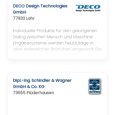
DECO Design Technologies
GmbH
77933 Lahr
Individuelle Produkte für den gelungenen
Dialog zwischen Mensch und Maschine:
Eingabesysteme werden heutzutage in
allen erdenklichen Branchen eingesetzt. Die
Anforderungen hinsichtlich Funktion und
Design sind dabei so vielfältig wir die
zahllosen Anwendungsbereiche, in denen
die Systeme zum Einsatz kommen. Von der
Konzeption über die Konstruktion bis zur
Dipl.-Ing. Schindler & Wagner
Produktion: DECO Design Technologies...
GmbH & Co. KG
73655 Plüderhausen