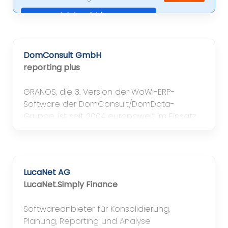
Jetzt registrieren
DomConsult GmbH
reporting plus
GRANOS, die 3. Version der WoWi-ERP-
Software der DomConsult/DomData-
Gruppe, ist seit 2004 europaweit im Einsatz.
Mit der eigenen KI-unterstützten Plattform
FERRYT optimieren Wohnungsgesellschaften
und internationale Banken ihre Przesse.
LucaNet AG
LucaNet.Simply Finance
Softwareanbieter für Konsolidierung,
Planung, Reporting und Analyse