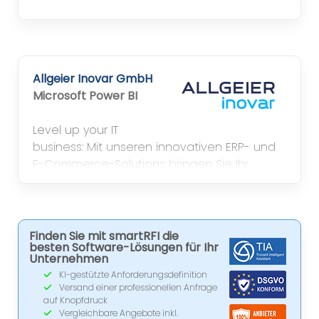
Infor liefert branchenspezifische Cloud-
Software, die Unternehmen dabei
unterstützt, Abläufe zu digitalisieren,
Ressourcen zu schonen und langfristig
Allgeier Inovar GmbH
erfolgreich zu wachsen – einfach, effizient
Microsoft Power BI
und zukunftssicher.
Level up your IT
business: Mit unseren innovativen ERP- und
E-Commerce-Solutions bringen Sie Ihr
Business auf das nächste Level.
Finden Sie mit smartRFI die
besten Software-Lösungen für Ihr
Unternehmen
KI-gestützte Anforderungsdefinition
Versand einer professionellen Anfrage
auf Knopfdruck
Vergleichbare Angebote inkl.