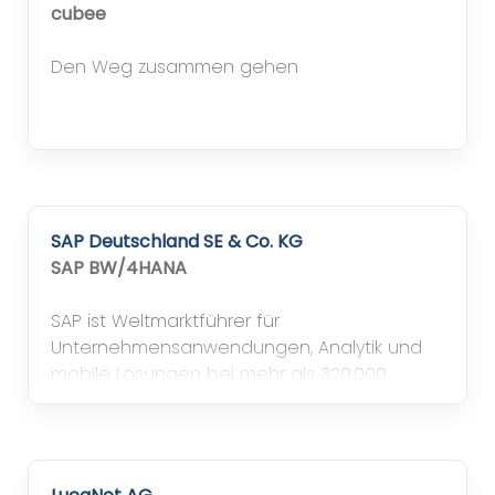
cubee
Den Weg zusammen gehen
SAP Deutschland SE & Co. KG
SAP BW/4HANA
SAP ist Weltmarktführer für
Unternehmensanwendungen, Analytik und
mobile Lösungen bei mehr als 320.000
Kunden in über 190 Ländern. Darüber hinaus
sind wir der zweitgrößte Cloud-Anbieter und
der am schnellsten wachsende
Datenbankanbieter.