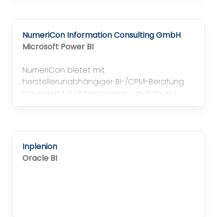
optimieren
NumeriCon Information Consulting GmbH
Microsoft Power BI
NumeriCon bietet mit
herstellerunabhängiger BI-/CPM-Beratung
Lösungen für Unternehmen, um Planung,
Reporting und Analyse effizient umzusetzen.
Inplenion
Oracle BI