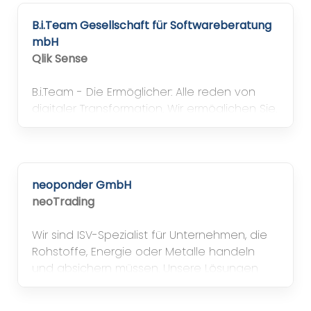
B.i.Team Gesellschaft für Softwareberatung
mbH
Qlik Sense
B.i.Team - Die Ermöglicher: Alle reden von
digitaler Transformation. Wir ermöglichen Sie.
B.i.Team ist Ihr strategischer Partner bei der
Digitalisierung von Geschäftsprozessen.
Dafür verbinden wir unsere Expertise mit
unserem Technologie-Know-how.
neoponder GmbH
neoTrading
Wir sind ISV-Spezialist für Unternehmen, die
Rohstoffe, Energie oder Metalle handeln
und absichern müssen. Unsere Lösungen
bringen Handel, Hedging und
Risikomanagement vollständig in Business