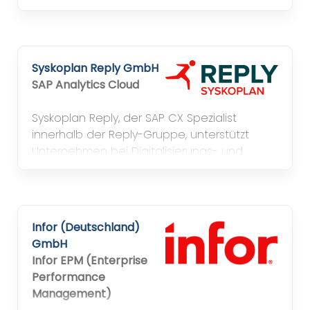
Finance&Operation (AX, Axapta), Dynamics
CRM, MS SharePoint, PowerBI und Business
Intelligence von Qlik in B, BI, DD, HH, K, L, M, MD,
MS, N, NM, S, WÜ
Syskoplan Reply GmbH
SAP Analytics Cloud
Syskoplan Reply, der SAP CX Spezialist
innerhalb der Reply-Gruppe, unterstützt
Unternehmen bei Digitalisierungs- und
Transformationsinitiativen mit der
Implementierung innovativer CX-Lösungen.
Infor (Deutschland)
GmbH
Infor EPM (Enterprise
Performance
Management)