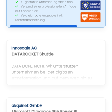
KI-gestützte Anforderungsdefinition
Versand einer professionellen Anfrage
auf Knopfdruck
Vergleichbare Angebote inkl.
Kostenabschätzung
Jetzt registrieren
innoscale AG
DATAROCKET Shuttle
DATA DONE RIGHT. Wir unterstützen
Unternehmen bei der digitalen
Transformation und auf dem Weg hin zu
einer datengetriebenen Organisationen.
Gemeinsam identifizieren wir
Datenqualitätsprobleme und entwickeln
passgenaue Lösungen.
akquinet GmbH
Microsoft Dynamics 365 Power BI