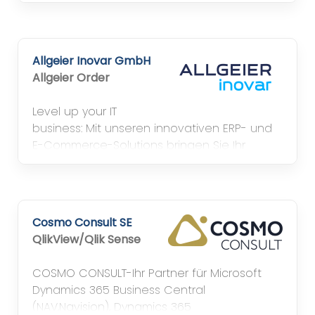
Business auf das nächste Level.
Allgeier Inovar GmbH
Allgeier Order
Level up your IT
business: Mit unseren innovativen ERP- und
E-Commerce-Solutions bringen Sie Ihr
Business auf das nächste Level.
Cosmo Consult SE
QlikView/Qlik Sense
COSMO CONSULT-Ihr Partner für Microsoft
Dynamics 365 Business Central
(NAV,Navision), Dynamics 365