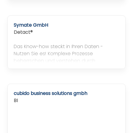
Symate GmbH
Detact®
Das Know-how steckt in Ihren Daten -
Nutzen Sie es! Komplexe Prozesse
beherrschen und verstehen durch
integriertes Technologiedatenmanagement
mit Detact®.
cubido business solutions gmbh
BI