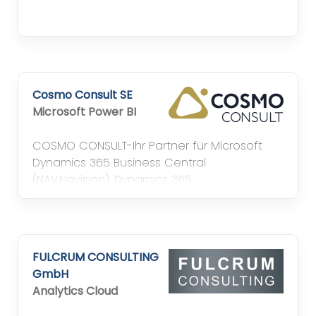
Cosmo Consult SE
Microsoft Power BI
COSMO CONSULT-Ihr Partner für Microsoft
Dynamics 365 Business Central
(NAV,Navision), Dynamics 365
Finance&Operation (AX, Axapta), Dynamics
CRM, MS SharePoint, PowerBI und Business
Intelligence von Qlik in B, BI, DD, HH, K, L, M, MD,
MS, N, NM, S, WÜ
FULCRUM CONSULTING
GmbH
Analytics Cloud