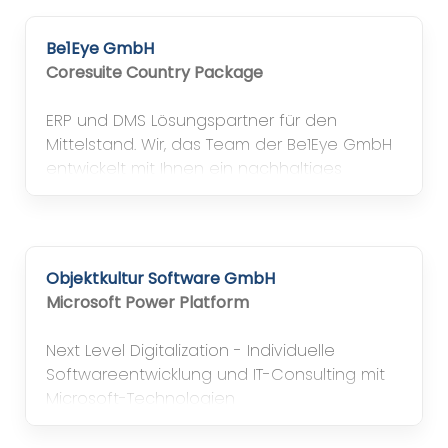
Central – ohne zusätzliche Systeme oder
Excel-Prozesse.
Be1Eye GmbH
Coresuite Country Package
ERP und DMS Lösungspartner für den
Mittelstand. Wir, das Team der Be1Eye GmbH
entwickelt mit Ihnen ein nachhaltiges
Konzept zur Optimierung der
Geschäftsabläufe. Unsere Gold-
Partnerschaft zur SAP unterstreicht den
Erfolg unserer Kundenprojekte.
Objektkultur Software GmbH
Microsoft Power Platform
Next Level Digitalization - Individuelle
Softwareentwicklung und IT-Consulting mit
Microsoft-Technologien