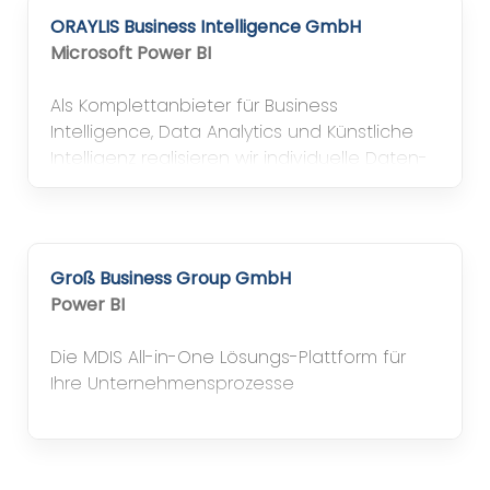
ORAYLIS Business Intelligence GmbH
Microsoft Power BI
Als Komplettanbieter für Business
Intelligence, Data Analytics und Künstliche
Intelligenz realisieren wir individuelle Daten-
Plattformen auf Basis von Microsoft-
Technologien – nicht von der Stange,
sondern maßgeschneidert für Ihre
Bedürfnisse.
Groß Business Group GmbH
Power BI
Die MDIS All-in-One Lösungs-Plattform für
Ihre Unternehmensprozesse