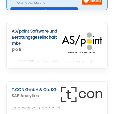
Kostenabschätzung
Jetzt registrieren
AS/point Software und
Beratungsgesellschaft
mbH
pio BI
pio ERP: ERP für den Mittelstand – modular,
branchenerprobt. Digitale Souveränität: in
Deutschland entwickelt, betreut & gehostet
– DSGVO-konform, kein Vendor-Lock-in.
Pharmahandel, Lebensmittel, techn. Handel,
T.CON GmbH & Co. KG
Textil. 50–250 MA, DACH.
SAP Analytics
Empower your potential