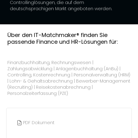
Controllinglösungen, die auf dem
deutschsprachigen Markt angeboten werden.
Über den IT-Matchmaker® finden Sie
passende Finance und HR-Lösungen für:
Finanzbuchhaltung, Rechnungswesen |
Zahlungsabwicklung | Anlagenbuchhaltung (AnBu) |
Controlling, Kostenrechnung | Personalverwaltung (HRM)
| Lohn- & Gehaltsabrechnung | Bewerber-Management
(Recruiting) | Reisekostenabrechnung |
Personalzeiterfassung (PZE)
PDF Dokument