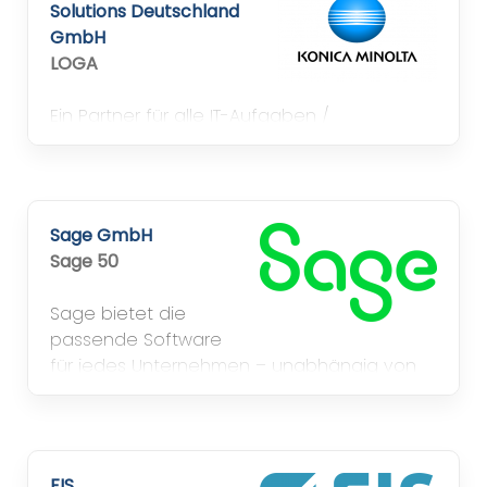
Solutions Deutschland
GmbH
LOGA
Ein Partner für alle IT-Aufgaben /
Dynamics365 Business Central, Infor LN, P&I
LOGA, Dynamics365 CRM
Sage GmbH
Sage 50
Sage bietet die
passende Software
für jedes Unternehmen – unabhängig von
Größenordnung oder Branche.
FIS