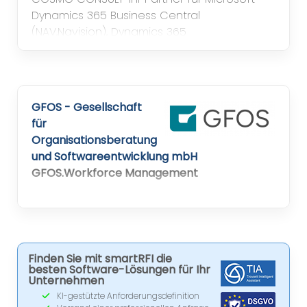
Dynamics 365 Business Central
(NAV,Navision), Dynamics 365
Finance&Operation (AX, Axapta), Dynamics
CRM, MS SharePoint, PowerBI und Business
Intelligence von Qlik in B, BI, DD, HH, K, L, M, MD,
MS, N, NM, S, WÜ
GFOS - Gesellschaft
für
Organisationsberatung
und Softwareentwicklung mbH
GFOS.Workforce Management
GFOS liefert innovative Softwarelösungen
und IT-Infrastructures für die Bereiche
Workforce Management, MES und Access
Control
Finden Sie mit smartRFI die
besten Software-Lösungen für Ihr
Unternehmen
KI-gestützte Anforderungsdefinition