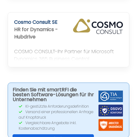
Mittelstand in Industrie, Handel und
Dienstleistung..
Cosmo Consult SE
HR for Dynamics -
Hubdrive
COSMO CONSULT-Ihr Partner für Microsoft
Dynamics 365 Business Central
(NAV,Navision), Dynamics 365
Finance&Operation (AX, Axapta), Dynamics
CRM, MS SharePoint, PowerBI und Business
Intelligence von Qlik in B, BI, DD, HH, K, L, M, MD,
Finden Sie mit smartRFI die
besten Software-Lösungen für Ihr
MS, N, NM, S, WÜ
Unternehmen
KI-gestützte Anforderungsdefinition
Versand einer professionellen Anfrage
auf Knopfdruck
Vergleichbare Angebote inkl.
Kostenabschätzung