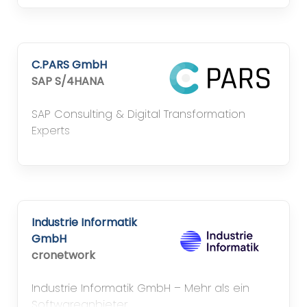
Infor liefert branchenspezifische Cloud-
Software, die Unternehmen dabei
unterstützt, Abläufe zu digitalisieren,
Ressourcen zu schonen und langfristig
C.PARS GmbH
erfolgreich zu wachsen – einfach, effizient
SAP S/4HANA
und zukunftssicher.
SAP Consulting & Digital Transformation
Experts
Industrie Informatik
GmbH
cronetwork
Industrie Informatik GmbH – Mehr als ein
Softwareanbieter