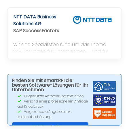
Managed Service bieten wir unsere
Leistungen individuell skalierbar, vollständig
NTT DATA Business
betreut und technologisch führend an.
Solutions AG
SAP SuccessFactors
Wir sind Spezialisten rund um das Thema
SAP-Lösungen für Unternehmen – und für
deren Mitarbeitende: We Transform. SAP®
Solutions into Value
Finden Sie mit smartRFI die
besten Software-Lösungen für Ihr
Unternehmen
KI-gestützte Anforderungsdefinition
Versand einer professionellen Anfrage
auf Knopfdruck
Vergleichbare Angebote inkl.
Kostenabschätzung
Jetzt registrieren