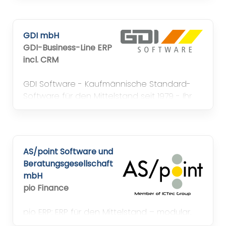
GDI mbH
GDI-Business-Line ERP
incl. CRM
GDI Software - Kaufmännische Standard-
Software für den Mittelstand seit 1979 - Ihr
ERP-System: Auftragsbearbeitung,
Warenwirtschaft, Produktion, eCommerce,
Rechnungswesen und Personalwirtschaft
AS/point Software und
Beratungsgesellschaft
mbH
pio Finance
pio ERP: ERP für den Mittelstand – modular,
branchenerprobt. Digitale Souveränität: in