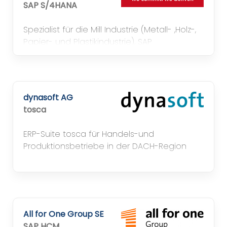
SAP S/4HANA
Spezialist für die Mill Industrie (Metall- ,Holz-,
Papier- und Plastikindustrie), SAP
Platinumpartner
dynasoft AG
tosca
ERP-Suite tosca für Handels-und
Produktionsbetriebe in der DACH-Region
All for One Group SE
SAP HCM