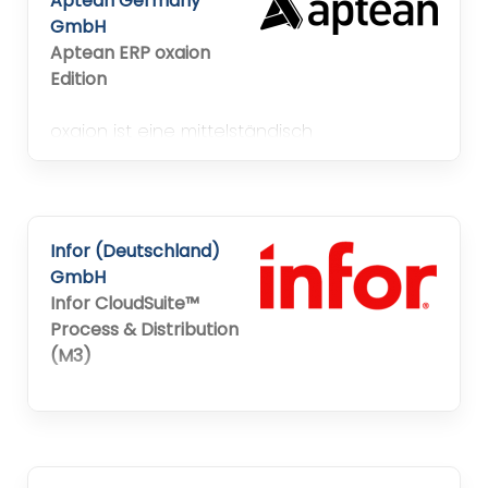
Aptean Germany
GmbH
Aptean ERP oxaion
Edition
oxaion ist eine mittelständisch
ausgerichtete ERP-Software mit integrierter
Logistik, Produktion, Service, Projekt und
Rechnungswesen. Mit Branchenlösungen
wie z.B. Medizintechnik,
Infor (Deutschland)
automotive,Maschinenbau... und Addons wie
GmbH
BPM, ERW und mobile Apps.
Infor CloudSuite™
Process & Distribution
(M3)
Infor liefert branchenspezifische Cloud-
Software, die Unternehmen dabei
unterstützt, Abläufe zu digitalisieren,
Ressourcen zu schonen und langfristig