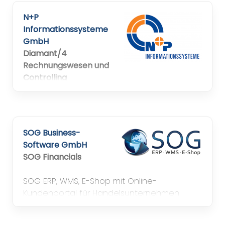
erfolgreich zu wachsen – einfach, effizient
N+P
und zukunftssicher.
Informationssysteme
GmbH
Diamant/4
Rechnungswesen und
Controlling
N+P ist IT-Systemintegrator und
Digitalisierungspartner über die gesamte
Wertschöpfungskette der Fertigungs- und
SOG Business-
Bauindustrie
Software GmbH
SOG Financials
SOG ERP, WMS, E-Shop mit Online-
Kundenportal für Handelsunternehmen