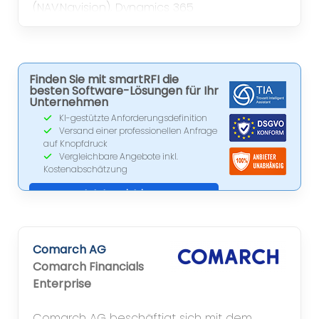
(NAV,Navision), Dynamics 365
Finance&Operation (AX, Axapta), Dynamics
CRM, MS SharePoint, PowerBI und Business
Intelligence von Qlik in B, BI, DD, HH, K, L, M, MD,
MS, N, NM, S, WÜ
Finden Sie mit smartRFI die
besten Software-Lösungen für Ihr
Unternehmen
KI-gestützte Anforderungsdefinition
Versand einer professionellen Anfrage
auf Knopfdruck
Vergleichbare Angebote inkl.
Kostenabschätzung
Jetzt registrieren
Comarch AG
Comarch Financials
Enterprise
Comarch AG beschäftigt sich mit dem