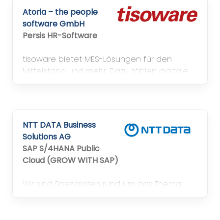
Atoria – the people
software GmbH
Persis HR-Software
tisoware bietet MES-Lösungen für den
Mittelstand und mehr. Dazu zählen digitale
Lösungen für Zeiterfassung,
Personaleinsatzplanung, Betriebs- und
Maschinendatenerfassung,
Produktionsdatenanalyse und Feinplanung.
NTT DATA Business
Mehr als HR, Security und MES!
Solutions AG
SAP S/4HANA Public
Cloud (GROW WITH SAP)
Wir sind Spezialisten rund um das Thema
SAP-Lösungen für Unternehmen – und für
deren Mitarbeitende: We Transform. SAP®
Solutions into Value