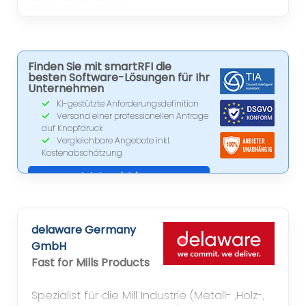
Finden Sie mit smartRFI die
besten Software-Lösungen für Ihr
Unternehmen
KI-gestützte Anforderungsdefinition
Versand einer professionellen Anfrage
auf Knopfdruck
Vergleichbare Angebote inkl.
Kostenabschätzung
Jetzt registrieren
delaware Germany
GmbH
Fast for Mills Products
Spezialist für die Mill Industrie (Metall- ,Holz-,