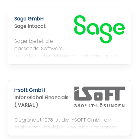
Sage GmbH
Sage Intacct
Sage bietet die
passende Software
für jedes Unternehmen – unabhängig von
Größenordnung oder Branche.
i-soft GmbH
Infor Global Financials
( VARIAL )
Gegründet 1978 ist die i-SOFT GmbH ein
etablierter Entwickler von leistungsstarken
ERP-Lösungen für den anspruchsvollen