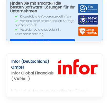
Finden Sie mit smartRFI die
besten Software-Lösungen für Ihr
Unternehmen
KI-gestützte Anforderungsdefinition
Versand einer professionellen Anfrage
auf Knopfdruck
Vergleichbare Angebote inkl.
Kostenabschätzung
Jetzt registrieren
Infor (Deutschland)
GmbH
Infor Global Financials
( VARIAL )
Infor liefert branchenspezifische Cloud-
Software, die Unternehmen dabei
unterstützt, Abläufe zu digitalisieren,
Ressourcen zu schonen und langfristig