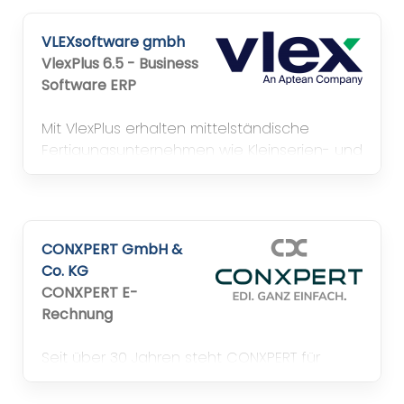
VLEXsoftware gmbh
VlexPlus 6.5 - Business
Software ERP
Mit VlexPlus erhalten mittelständische
Fertigungsunternehmen wie Kleinserien- und
Variantenfertiger eine ERP-Komplettlösung
der neuesten Generation. Die
Softwarelösung ist branchenneutral, flexibel,
plattformunabhängig und mobile-fähig.
CONXPERT GmbH &
Co. KG
CONXPERT E-
Rechnung
Seit über 30 Jahren steht CONXPERT für
sicheren, reibungslosen Datenaustausch –
Ihr Partner für EDI, EAI und E-Invoicing. Als