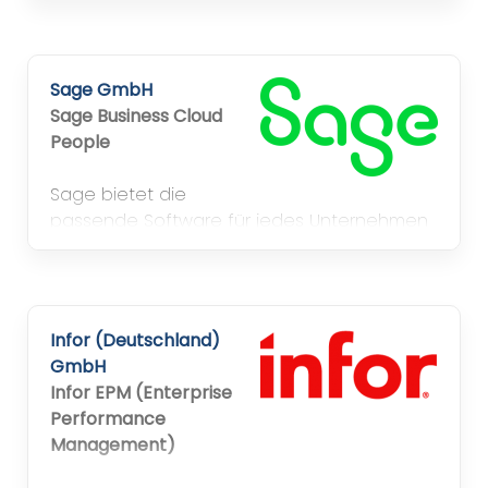
Deutschland entwickelt, betreut & gehostet
– DSGVO-konform, kein Vendor-Lock-in.
Pharmahandel, Lebensmittel, techn. Handel,
Sage GmbH
Textil. 50–250 MA, DACH.
Sage Business Cloud
People
Sage bietet die
passende Software für jedes Unternehmen
– unabhängig von Größenordnung oder
Branche.
Infor (Deutschland)
GmbH
Infor EPM (Enterprise
Performance
Management)