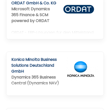
ORDAT GmbH & Co. KG
erfolgreich zu wachsen – einfach, effizient
Microsoft Dynamics
und zukunftssicher.
365 Finance & SCM
powered by ORDAT
ORDAT - ERP-Lösungen für den Mittelstand
Konica Minolta Business
Solutions Deutschland
GmbH
Dynamics 365 Business
Central (Dynamics NAV)
Ein Partner für alle IT-Aufgaben /
Dynamics365 Business Central, Infor LN, P&I
LOGA, Dynamics365 CRM