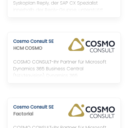
Syskoplan Reply, der SAP CX Spezialist
innerhalb der Reply-Gruppe, unterstützt
Unternehmen bei Digitalisierungs- und
Transformationsinitiativen mit der
Implementierung innovativer CX-Lösungen.
Cosmo Consult SE
HCM COSMO
COSMO CONSULT-Ihr Partner für Microsoft
Dynamics 365 Business Central
(NAV,Navision), Dynamics 365
Finance&Operation (AX, Axapta), Dynamics
CRM, MS SharePoint, PowerBI und Business
Intelligence von Qlik in B, BI, DD, HH, K, L, M, MD,
MS, N, NM, S, WÜ
Cosmo Consult SE
Factorial
COSMO CONSULT-Ihr Partner für Microsoft