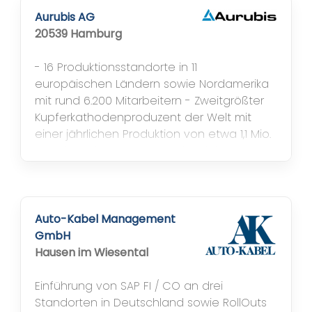
im Einsatz (jetzt Peoplesoft) auf IBM AS/400
Aurubis AG
in...
20539 Hamburg
- 16 Produktionsstandorte in 11
europäischen Ländern sowie Nordamerika
mit rund 6.200 Mitarbeitern - Zweitgrößter
Kupferkathodenproduzent der Welt mit
einer jährlichen Produktion von etwa 1,1 Mio.
t Kupferkathoden - Nr. 1 weltweit im
Kupferrecycling - Größter
Gießwalzdrahtproduzent (Rod) weltweit -
Weltweit führender Hersteller von
Kupferfolien, Flach-und Walzprodukten 3
Auto-Kabel Management
SAP-Systeme -...
GmbH
Hausen im Wiesental
Einführung von SAP FI / CO an drei
Standorten in Deutschland sowie RollOuts