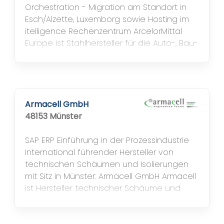
Orchestration - Migration am Standort in
Esch/Alzette, Luxemborg sowie Hosting im
itelligence Rechenzentrum ArcelorMittal
Europe ist Stahlhersteller für die Auto-, Bau-
und Verpackungsindustrie sowie
Haushaltswaren. In 10 Monaten
Projektlaufzeit zum GoLive; Nutzen:
Transparente und integrierte
Systemlandschaft durch gespiegelte
Armacell GmbH
Produktivsysteme, die...
48153 Münster
SAP ERP Einführung in der Prozessindustrie
International führender Hersteller von
technischen Schäumen und Isolierungen
mit Sitz in Münster: Armacell GmbH Armacell
ist Hersteller technischer Schäume und
weltweiter Marktführer für flexible
technische Dämmstoffe. Hauptsitz, der mit