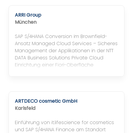
18 Fabriken in 12 Ländern tätigen
Firmengruppe, ist Münster/Westfalen.
Neben Armaflex als führender Marke im...
ARRI Group
München
SAP S/4HANA Conversion im Brownfield-
Ansatz Managed Cloud Services – Sicheres
Management der Applikationen in der NTT
DATA Business Solutions Private Cloud
Einrichtung einer Fiori-Oberfläche
ARTDECO cosmetic GmbH
Karlsfeld
Einführung von it.lifescience for cosmetics
und SAP S/4HANA Finance am Standort