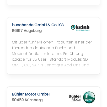
Projektlaufzeit 15 Monate, 205 SAP User
sowie Hosting & AMS durch NTT DATA
Business Solution; geplant weltweiter
Rollout. Das Projekt wird bei Bleistahl in die
Geschichte eingehen. Nicht nur weil das
buecher.de GmbH & Co. KG
Budget eingehalten wurde, sondern vor...
86167 Augsburg
Mit über fünf Millionen Produkten einer der
führenden deutschen Buch- und
Medienhändler im Internet Einführung
it.trade für 35 User 1 Standort Module: SD,
MM, FI, CO, SAP PI, Benötigte Add Ons und
Erweiterungen: PI Schnittstellenlandschaft -
Gutscheine und Aktionen - TeleSales
Cockpit mit Erweiterungen - Komplette
Automatisierung aller Prozesse
Bühler Motor GmbH
90459 Nürnberg