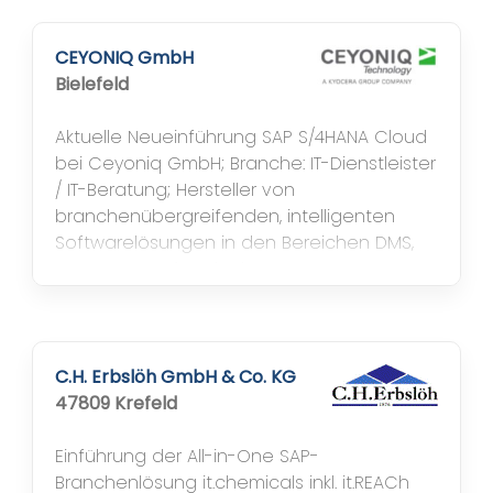
Industrietechnik und Hydraulik, Lieferant von
Autoteilen Mitarbeiter* 680, Stammsitz
Bielefeld; Niederlassungen 13 Standorte in
CEYONIQ GmbH
Nord- und Mitteldeutschland Projektlaufzeit
Bielefeld
3 Jahre, Produktivstart 01.01.2017,...
Aktuelle Neueinführung SAP S/4HANA Cloud
bei Ceyoniq GmbH; Branche: IT-Dienstleister
/ IT-Beratung; Hersteller von
branchenübergreifenden, intelligenten
Softwarelösungen in den Bereichen DMS,
ECM & EIM auf Basis der
Informationsplattform nscale. Mithilfe dieser
modularen, skalierbaren und hochflexiblen
Informationsplattform können komplexe
Geschäfts- und Kommunikationsprozesse
C.H. Erbslöh GmbH & Co. KG
optimiert,...
47809 Krefeld
Einführung der All-in-One SAP-
Branchenlösung it.chemicals inkl. it.REACh