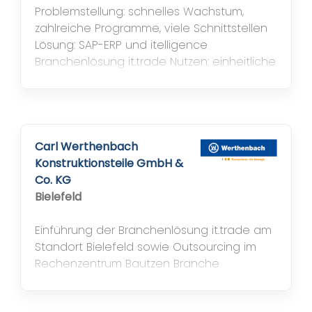
Problemstellung: schnelles Wachstum,
zahlreiche Programme, viele Schnittstellen
Lösung: SAP-ERP und itelligence
Branchenlösung it.trade Nutzen: einheitliche
Systemlandschaft, zukunftsstabile
Technologien Anzahl: User 300 Module:
Finanzbuchhaltung (FI), Kostenrechnung
(CO), Vertrieb und Versand (SD),
Materialwirtschaft (MM), Lager (WM),
Carl Werthenbach
Produktionsplanung u....
Konstruktionsteile GmbH &
Co. KG
Bielefeld
Einführung der Branchenlösung it.trade am
Standort Bielefeld sowie Outsourcing im
Rechenzentrum Bautzen Branche
Großhandel, Geschäftsfeld
Komponentenfertigung in den Bereichen