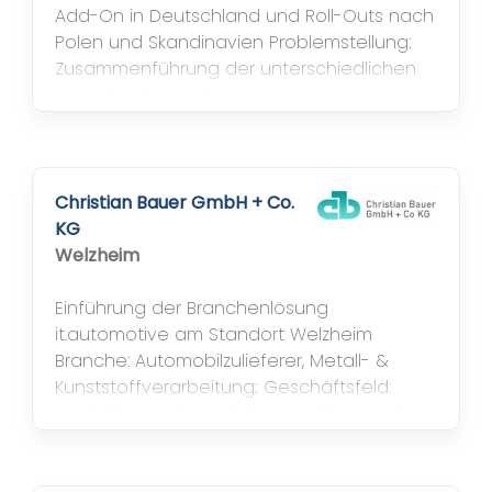
Add-On in Deutschland und Roll-Outs nach
Polen und Skandinavien Problemstellung:
Zusammenführung der unterschiedlichen
Organisationsstrukturen,
Datensynchronisation und -verdichtungen
Lösung: Branchenlösung it.chemicals auf
SAP ERP Basis inkl. it.REACh AddOn Nutzen:
Verbesserte Informationsqualität entlang
Christian Bauer GmbH + Co.
der gesamten...
KG
Welzheim
Einführung der Branchenlösung
it.automotive am Standort Welzheim
Branche: Automobilzulieferer, Metall- &
Kunststoffverarbeitung; Geschäftsfeld:
Produktion und Vertrieb von Teller – und
Flachformfedern sowie Präzisionsteile für
Pumpen- und Lenkungstechnik für