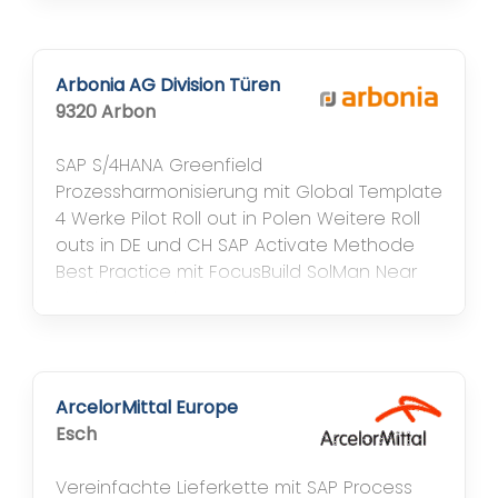
Stiftung privaten Rechts. Sie wurden 1867
auf Initiative des rheinisch-westfälischen
Provinzialausschuss der Inneren Mission und
mit Unterstützung von Bielefelder
Arbonia AG Division Türen
Kaufleuten in Bielefeld gegründet. 1872
9320 Arbon
übernahm Pastor Friedrich von...
SAP S/4HANA Greenfield
Prozessharmonisierung mit Global Template
4 Werke Pilot Roll out in Polen Weitere Roll
outs in DE und CH SAP Activate Methode
Best Practice mit FocusBuild SolMan Near
Shoring Development Center RAS Remote
Administration Service für SAP Basis
Managed Services
ArcelorMittal Europe
Esch
Vereinfachte Lieferkette mit SAP Process