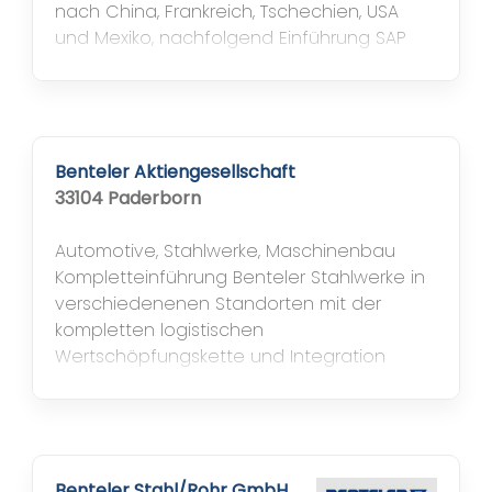
nach China, Frankreich, Tschechien, USA
und Mexiko, nachfolgend Einführung SAP
HCM in Tschechien, Branche:
Automobilzulieferindustrie, Geschäftsfeld:
Herstellung von Kabelverbindungen,
Kabelkonfektionierung, Stecker /
Steckverbindungen und Elektronik für die
Benteler Aktiengesellschaft
Fahrzeugsteuerung Projekt GoLives: 2001:
33104 Paderborn
Deutschland, 2002:...
Automotive, Stahlwerke, Maschinenbau
Kompletteinführung Benteler Stahlwerke in
verschiedenenen Standorten mit der
kompletten logistischen
Wertschöpfungskette und Integration
Rechnungswesen, firmenübergreifende
Geschäftsprozesse (Supplier Change
Mangement mit SAP APO),
Warehousemanagement,
Verpackungslogistik, EDI-Anbindung.
Benteler Stahl/Rohr GmbH