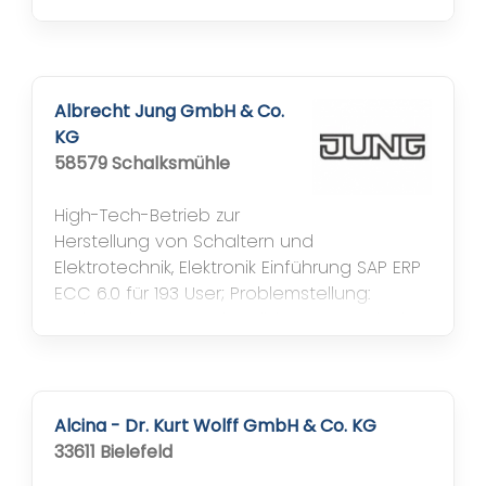
Standardisierung die Wettbewerbsfähigkeit
& Projekteffizienz international erhöhen,
Wachstum des Unternehmens unterstützen
und fördern Module: Finanzwesen (FI),
Anlagenbuchhaltung (AA), Controlling
Albrecht Jung GmbH & Co.
(CO),...
KG
58579 Schalksmühle
High-Tech-Betrieb zur
Herstellung von Schaltern und
Elektrotechnik, Elektronik Einführung SAP ERP
ECC 6.0 für 193 User; Problemstellung:
Steigender Internationalisierungsgrad mit
wachsendem Wettbewerbs- und
Kostendruck, Medienbrüche innerhalb der
Wertschöpfungskette, heterogene
Prozess- und Systemlandschaft; Nutzen: Voll
Alcina - Dr. Kurt Wolff GmbH & Co. KG
integriertes System, Optimierung der
33611 Bielefeld
Abläufe, mehr Transparenz dank...