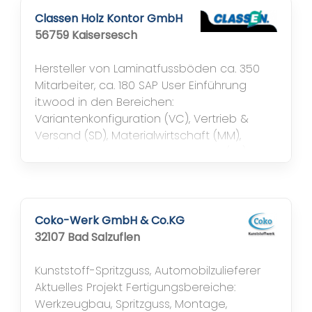
Automobilzulieferer und andere Branchen,
Branchenlösung it.automotive, SAP Module
Classen Holz Kontor GmbH
auf S/4HANA Datenbank: Vertrieb und
56759 Kaisersesch
Versand (SD),...
Hersteller von Laminatfussböden ca. 350
Mitarbeiter, ca. 180 SAP User Einführung
it.wood in den Bereichen:
Variantenkonfiguration (VC), Vertrieb &
Versand (SD), Materialwirtschaft (MM),
Produktionsplanung & -steuerung (PP),
Finanzwesen (FI), Controlling (CO),
Projektlaufzeit: Die Einführung erfolgte in 2
Werken mit 2 Echtstartterminen, Werk
Baruth nach 6 Monaten, Werk Kaisersesch
Coko-Werk GmbH & Co.KG
nach...
32107 Bad Salzuflen
Kunststoff-Spritzguss, Automobilzulieferer
Aktuelles Projekt Fertigungsbereiche:
Werkzeugbau, Spritzguss, Montage,