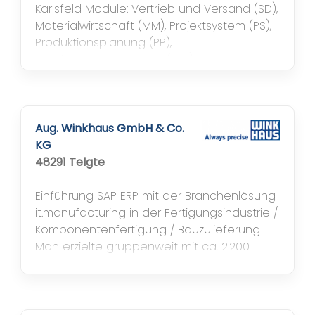
Karlsfeld Module: Vertrieb und Versand (SD),
Materialwirtschaft (MM), Projektsystem (PS),
Produktionsplanung (PP),
Qualitätsmanagement (QM),
Finanzbuchhaltung und Controlling (FI/CO)
itelligence AddOn Compliance Manager,
SAP APO (Absatzplanung) und Business
Intelligence (BI)
Aug. Winkhaus GmbH & Co.
KG
48291 Telgte
Einführung SAP ERP mit der Branchenlösung
it.manufacturing in der Fertigungsindustrie /
Komponentenfertigung / Bauzulieferung
Man erzielte gruppenweit mit ca. 2.200
Mitarbeitern einen Umsatz von ca. 250 Mio
Euro. Die Winkhaus Gruppe ist international
in 13 Ländern mit 16 Standorten aufgestellt.
Seit 1999 war mit ca. 370 User J.D. Edwards