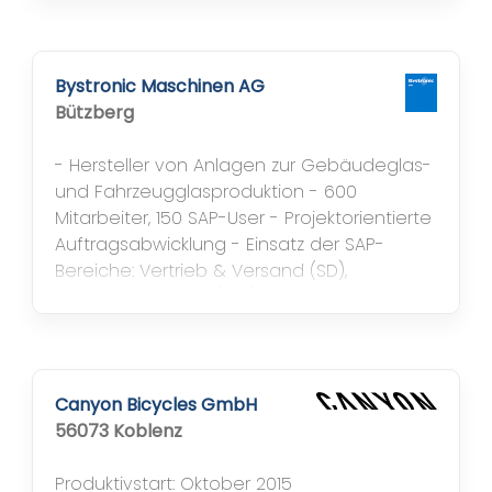
arbeiten in Summe ca. 96 User mit der SAP
Lösung. BMf hatte ein die Jahre
gekommenes ERP System Comet im Einsatz,
das die Anforderungen an Internationalität,
Bystronic Maschinen AG
Gesamtprozess-Integration über alle
Bützberg
Fachbereiche...
- Hersteller von Anlagen zur Gebäudeglas-
und Fahrzeugglasproduktion - 600
Mitarbeiter, 150 SAP-User - Projektorientierte
Auftragsabwicklung - Einsatz der SAP-
Bereiche: Vertrieb & Versand (SD),
Materialwirtschaft (MM), Produktionsplanung
&- steuerung (PP), Projektsystem (PS),
Kundenservice (CS), Finanzwesen (FI),
Controlling (CO). mySAP-PLM CAD-
Integration Solidworks
Canyon Bicycles GmbH
56073 Koblenz
Produktivstart: Oktober 2015