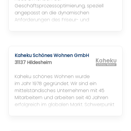
Geschäftsprozessoptimierung, speziell
angepasst an die dynamischen
Anforderungen des Friseur- und
Kosmetikgroßhandels. Bei SOG verstehen
wir, dass jedes Unternehmen einzigartige
Bedürfnisse hat. Deshalb haben wir mit
Gieseke cosmetic spezifische Module
entwickelt, die nahtlos in unsere ERP-
Kaheku Schönes Wohnen GmbH
Lösung integrieren. Diese
31137 Hildesheim
maßgeschneiderten Lösungen...
Kaheku schönes Wohnen wurde
im Jahr 1978 gegründet. Wir sind ein
mittelständisches Unternehmen mit 45
Mitarbeitern und arbeiten seit 40 Jahren
erfolgreich im globalen Markt. Schwerpunkt
ist die Entwicklung, der Import und der
Vertrieb von Wohndekorationen und
Accessoires an den nationalen und