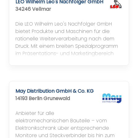
u.a. in Outlet-Stores wie Neumünster oder
LEO Wilhelm Leo's Nachfolger GmbH
in der Innenstadt von Hamburg...
34246 Vellmar
Die LEO Wilhelm Leo's Nachfolger GmbH
bietet Produkte und Maschinen für die
rationelle Weiterverarbeitung nach dem
Druck. Mit einem breiten Spezialprogramm
im Präsentations- und Marketingbereich
verwendeten Displayartikeln kann
gedrucktes einen hohen
Aufmerksamkeitsgrad finden. Die
Artikelgruppen umfassen Display-Artikel,
Folien, Bucheinbandgewebe, Klebstoffe,
May Distribution GmbH & Co. KG
Bänder und Zwirne, Papiere und...
14193 Berlin Grunewald
Anbieter für alle
elektromechanischen Bauteile – vom
Elektronikschrank über entsprechende
Monitore und Steckverbinder bis hin zum