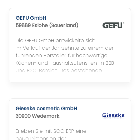
Sägen und vieles mehr. Zu dem
Kundenkreis zählen Firmen aus dem
Maschinenbau, der Automobil- und
GEFU GmbH
Luftfahrtindustrie und deren Zulieferfirmen
59889 Eslohe (Sauerland)
sowie dem Werkzeug- und Formenbau.
Vom Kleinbetrieb bis...
Die GEFU GmbH entwickelte sich
im Verlauf der Jahrzehnte zu einem der
führenden Hersteller für hochwertige
Küchen- und Haushaltsutensilien im B2B
und B2C-Bereich. Das bestehende
Sortiment wurde dabei kontinuierlich
erweitert. Inzwischen umfasst es mehr als
500 Artikel, die in 55 Länder exportiert
werden. Die Diversifizierung der
Vertriebswege infolge zunehmender
Gieseke cosmetic GmbH
Digitalisierung konnte durch...
30900 Wedemark
Erleben Sie mit SOG ERP eine
neue Dimension der