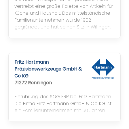
vertreibt eine große Palette von Artikeln für
Küche und Haushalt. Das mittelständische
Familienunternehmen wurde 1902
gegründet und hat seinen Sitz in Willingen,
einem Ski-Weltcup-Ort am Rande des
Sauerlands. Ein Schwerpunkt im
Produktportfolio sind Schneidebretter aus
verschiedenen Holzsorten wie Akazie,
Bambus, Buche, Erle und Olive. Zudem
Fritz Hartmann
werden...
Präzisionswerkzeuge GmbH &
Co KG
71272 Renningen
Einführung des SOG ERP bei Fritz Hartmann
Die Firma Fritz Hartmann GmbH & Co KG ist
ein Familienunternehmen mit 50 Jahren
HIstorie. Gehandelt werden Fräsen,
Werkzeuge zum Bohren, Drehen, Spannen,