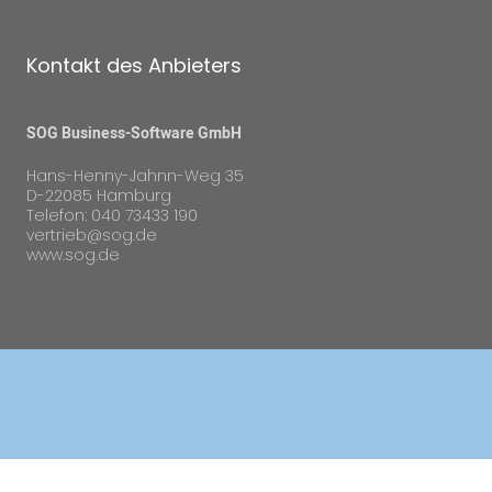
Kontakt des Anbieters
SOG Business-Software GmbH
Hans-Henny-Jahnn-Weg 35
D-22085 Hamburg
Telefon: 040 73433 190
vertrieb@sog.de
www.sog.de