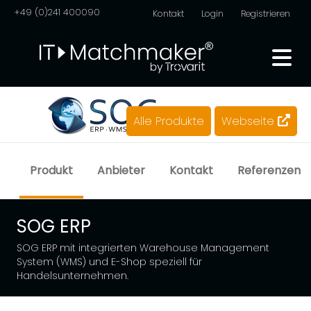
+49 (0)241 400090
Kontakt
Login
Registrieren
Alle Produkte
Webseite
Produkt
Anbieter
Kontakt
Referenzen
SOG ERP
SOG ERP mit integrierten Warehouse Management
System (WMS) und E-Shop speziell für
Handelsunternehmen.