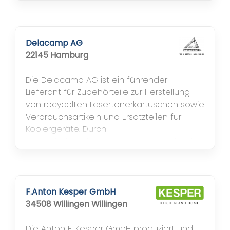
Ventures). Eigene Produktentwicklung und
Designabteilung. -Import von Möbeln und
Grills aus China -EDI Geschäfte → Clearing
Center Stratedi -Fremdlageranbindung via
Delacamp AG
EDI -Diamant Fibu angebunden -DSISoft
22145 Hamburg
SOG E-Shop...
Die Delacamp AG ist ein führender
Lieferant für Zubehörteile zur Herstellung
von recycelten Lasertonerkartuschen sowie
Verbrauchsartikeln und Ersatzteilen für
Kopiergeräte. Durch
Verkaufsniederlassungen in Deutschland,
Großbritannien, Frankreich und USA
gewährleistet DELACAMP seinen Kunden
direkte Nähe mit kompetenten
Ansprechpartnern in Ihrer Landessprache.
F.Anton Kesper GmbH
Hohe Ansprüche an das SOG ERP...
34508 Willingen Willingen
Die Anton F. Kesper GmbH produziert und