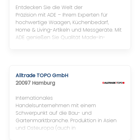
Entdecken Sie die Welt der
Präzision mit ADE – Ihrem Experten für
hochwertige Waagen, Küchenbedarf,
Home & Living-Artikeln und Messgeräte. Mit
ADE genießen Sie Qualität Made-in-
Germany, die sich in jedem Detail
widerspiegelt, ob in der Küche, im Haushalt
oder bei spezifischen Messaufgaben. Doch
die Exzellenz von ADE beschränkt sich nicht
nur auf das Produkt. In Verbindung mit den...
Alltrade TOPO GmbH
20097 Hamburg
Internationales
Handelsunternehmen mit einem
Schwerpunkt auf die Bau- und
Gartenmarktbranche. Produktion in Asien
und Osteuropa (auch in
Produktionsgemeinschaften bzw. Joint-