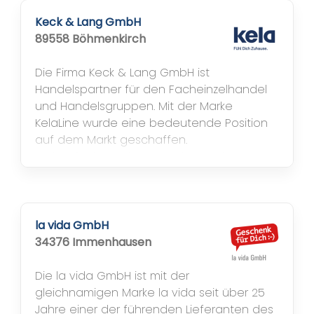
internationalen Facheinzelhandel. Unser
Einkaufsteam ist weltweit tätig und
Keck & Lang GmbH
entwickelt für Sie...
89558 Böhmenkirch
Die Firma Keck & Lang GmbH ist
Handelspartner für den Facheinzelhandel
und Handelsgruppen. Mit der Marke
KelaLine wurde eine bedeutende Position
auf dem Markt geschaffen.
Breitgefächerte, hochwertige und
ideenreiche Warenwelten rund um die
Themen Bad, Kochen, Haushalt, Wohnen
und Wohlfühlen - alles aus einer Hand -
bieten den Kunden ein bestmögliches
la vida GmbH
Leistungsspektrum. Mit der Einführung...
34376 Immenhausen
Die la vida GmbH ist mit der
gleichnamigen Marke la vida seit über 25
Jahre einer der führenden Lieferanten des