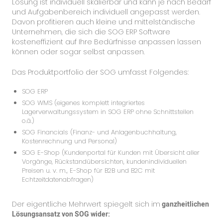
Lösung ist individuell skalierbar und kann je nach Bedarf
und Aufgabenbereich individuell angepasst werden.
Davon profitieren auch kleine und mittelständische
Unternehmen, die sich die SOG ERP Software
kosteneffizient auf Ihre Bedürfnisse anpassen lassen
können oder sogar selbst anpassen.
Das Produktportfolio der SOG umfasst Folgendes:
SOG ERP
SOG WMS (eigenes komplett integriertes
Lagerverwaltungssystem in SOG ERP ohne Schnittstellen
o.ä.)
SOG Financials (Finanz- und Anlagenbuchhaltung,
Kostenrechnung und Personal)
SOG E-Shop (Kundenportal für Kunden mit Übersicht aller
Vorgänge, Rückstandübersichten, kundenindividuellen
Preisen u. v. m., E-Shop für B2B und B2C mit
Echtzeitdatenabfragen)
Der eigentliche Mehrwert spiegelt sich im
ganzheitlichen
Lösungsansatz von SOG wider: