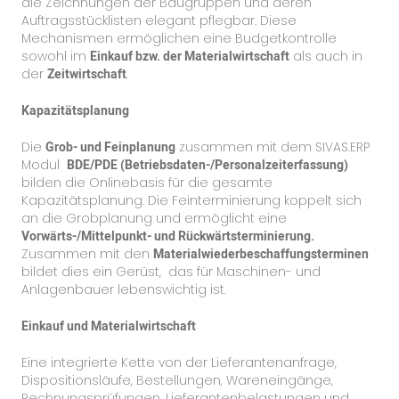
die Zeichnungen der Baugruppen und deren
Auftragsstücklisten elegant pflegbar. Diese
Mechanismen ermöglichen eine Budgetkontrolle
sowohl im
Einkauf bzw. der Materialwirtschaft
als auch in
der
Zeitwirtschaft
.
Kapazitätsplanung
Die
Grob- und Feinplanung
zusammen mit dem SIVAS.ERP
Modul
BDE/PDE (Betriebsdaten-/Personalzeiterfassung)
bilden die Onlinebasis für die gesamte
Kapazitätsplanung. Die Feinterminierung koppelt sich
an die Grobplanung und ermöglicht eine
Vorwärts-/Mittelpunkt- und Rückwärtsterminierung.
Zusammen mit den
Materialwiederbeschaffungsterminen
bildet dies ein Gerüst, das für Maschinen- und
Anlagenbauer lebenswichtig ist.
Einkauf und Materialwirtschaft
Eine integrierte Kette von der Lieferantenanfrage,
Dispositionsläufe, Bestellungen, Wareneingänge,
Rechnungsprüfungen, Lieferantenbelastungen und