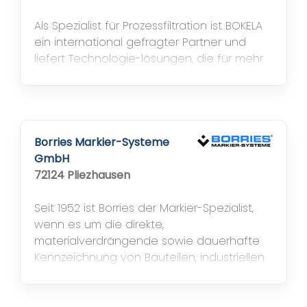
Als Spezialist für Prozessfiltration ist BOKELA
ein international gefragter Partner und
liefert Technologie-lösungen, die für mehr
Wirtschaftlichkeit, Arbeitssicherheit und
Umweltverträglichkeit stehen. BOKELA
forscht, entwickelt und konstruiert in
Deutschland. Gebaut werden die
Filteranlagen weltweit vor Ort. Wie in einem
Borries Markier-Systeme
Modulbaukasten entstehen aus
GmbH
hochentwickelten und ausgereiften...
72124 Pliezhausen
Seit 1952 ist Borries der Markier-Spezialist,
wenn es um die direkte,
materialverdrängende sowie dauerhafte
Kennzeichnung von Bauteilen, industriellen
Werkstücken und Applikationen jeder Art
geht, kurzum – für Markiersysteme in
unterschiedlichster Ausführung. Als