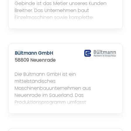
Gebinde ist das Metier unseres Kunden
Breitner. Das Unternehmen baut
Einzelmaschinen sowie komplette
Verpackungslinien: Flaschenaufsteller,
Abfüllmaschinen und Verschließmaschinen.
Die Kunden stammen aus dem Mittelstand,
genauso wie das Unternehmen selbst
mittelständisch geprägt ist. Mittlerweile in
Bültmann GmbH
der dritten Generation fertigt Breitner seit
58809 Neuenrade
1960 in...
Die Bültmann GmbH ist ein
mittelständisches
Maschinenbauunternehmen aus
Neuenrade im Sauerland. Das
Produktionsprogramm umfasst
Standalone-Maschinen zum Schälen,
Richten und Ziehen, Adjustage- und
Produktionslinien sowie komplette Turnkey-
Lösungen.