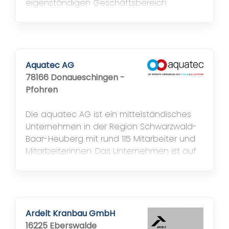
eigenständigen Geschäftsbereich
„Kabellösungen“ für die Energieübertragung
in den hohen Spannungsebenen von
modernen Eisenbahnen. Die Trenner sind
weltweit seit vielen Jahrzehnten im Einsatz
und haben sich unter verschiedensten
Aquatec AG
Bedingungen sehr bewährt....
78166 Donaueschingen -
Pfohren
Die aquatec AG ist ein mittelständisches
Unternehmen in der Region Schwarzwald-
Baar-Heuberg mit rund 115 Mitarbeiter und
Mitarbeiterinnen. Das Unternehmen ist auf
professionelle Edelstahl- und
Kunststoffverarbeitung spezialisiert. Von der
Vorplanung über die termingerechte,
qualitativ hochwertige Fertigung bis hin
zum fachgerechten Versand der
Ardelt Kranbau GmbH
gefertigten Produkte sind wir ein
16225 Eberswalde