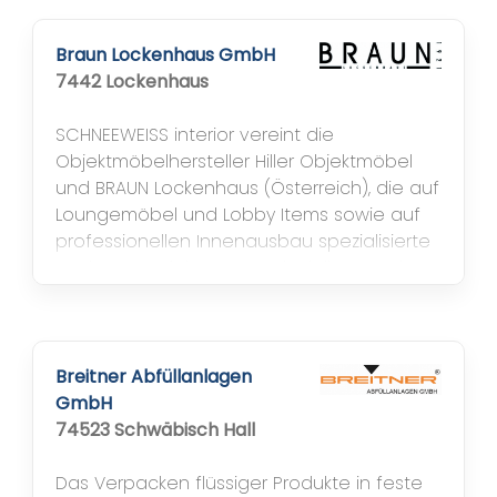
deutscher Hersteller bietet das
Unternehmen Kennzeichnungslösungen
Braun Lockenhaus GmbH
passend zu jeder Anforderung – vom
7442 Lockenhaus
Stempelgerät, über...
SCHNEEWEISS interior vereint die
Objektmöbelhersteller Hiller Objektmöbel
und BRAUN Lockenhaus (Österreich), die auf
Loungemöbel und Lobby Items sowie auf
professionellen Innenausbau spezialisierte
Designmanufaktur rosconi mit ihrer Marke
D-TEC, die Werbeagentur atelier
schneeweiss und die Spedition widra
logistik. Die Dienstleistungen reichen von
Idee, Entwicklung und Produktion ganzer...
Breitner Abfüllanlagen
GmbH
74523 Schwäbisch Hall
Das Verpacken flüssiger Produkte in feste