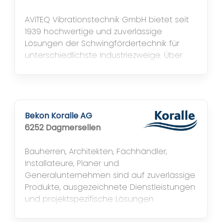
AViTEQ Vibrationstechnik GmbH bietet seit
1939 hochwertige und zuverlässige
Lösungen der Schwingfördertechnik für
unterschiedlichste Industriezweige. Über
das Planen und Realisieren bis hin zur
Inbetriebnahme des Vibrationsförderers
steht AViTEQ weltweit auch mit seinem
Service stets den Kunden als Problemlöser
zur Seite. Das Unternehmen ist tief im
Bekon Koralle AG
deutschen mittelständischen
6252 Dagmersellen
Maschinenbau...
Bauherren, Architekten, Fachhändler,
Installateure, Planer und
Generalunternehmen sind auf zuverlässige
Produkte, ausgezeichnete Dienstleistungen
und projektspezifische Lösungen
angewiesen, die auch übermorgen noch