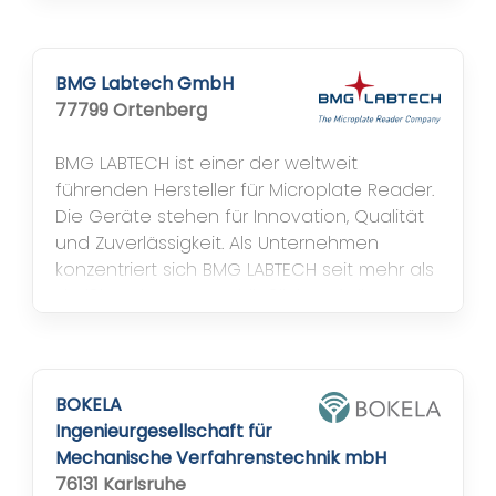
überzeugen. Genau das ist das
Kernanliegen der Bekon Koralle AG. Die
Bekon Koralle AG ist die führende Schweizer
Herstellerin von maßgeschneiderten
BMG Labtech GmbH
Duschtrennwänden und...
77799 Ortenberg
BMG LABTECH ist einer der weltweit
führenden Hersteller für Microplate Reader.
Die Geräte stehen für Innovation, Qualität
und Zuverlässigkeit. Als Unternehmen
konzentriert sich BMG LABTECH seit mehr als
dreißig Jahren ausschließlich auf die
Herstellung von Microplate Readern. Durch
den Fokus auf die Bedürfnisse der
Wissenschaft, hat sich das Unternehmen im
Bereich der Microplate Reader den Ruf...
BOKELA
Ingenieurgesellschaft für
Mechanische Verfahrenstechnik mbH
76131 Karlsruhe