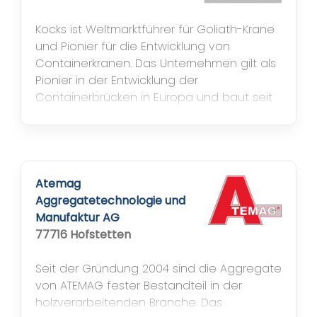
kompetenter...
Kocks ist Weltmarktführer für Goliath-Krane
und Pionier für die Entwicklung von
Containerkranen. Das Unternehmen gilt als
Pionier in der Entwicklung der
Containerbrücken in Europa und baut seit
1913 Hochleistungsschiffentlader. Ardelt ist
Weltmarktführer für Doppellenkerkrane. Die
technische Basis, das aus dem Jahre 1932
stammende „Doppellenker-Patent“,
entwickelt das Unternehmen...
Atemag
Aggregatetechnologie und
Manufaktur AG
77716 Hofstetten
Seit der Gründung 2004 sind die Aggregate
von ATEMAG fester Bestandteil in der
holzverarbeitenden Branche. Das