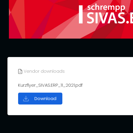
Vendor downloads
Kurzflyer_SIVAS.ERP_11_2021.pdf
Download