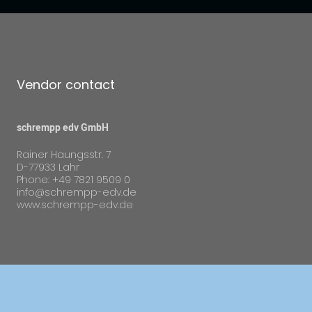
Vendor contact
schrempp edv GmbH
Rainer Haungsstr. 7
D-77933 Lahr
Phone: +49 7821 9509 0
info@schrempp-edv.de
www.schrempp-edv.de