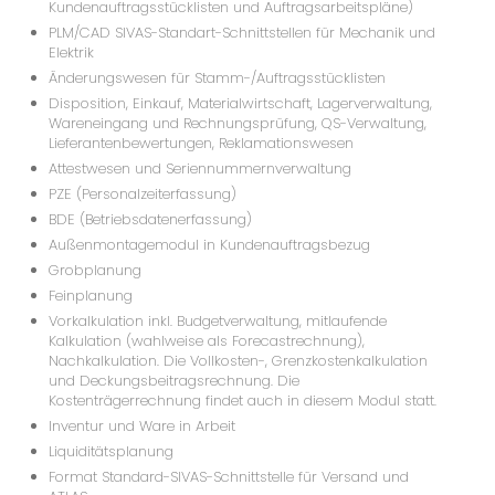
Kundenauftragsstücklisten und Auftragsarbeitspläne)
PLM/CAD SIVAS-Standart-Schnittstellen für Mechanik und
Elektrik
Änderungswesen für Stamm-/Auftragsstücklisten
Disposition, Einkauf, Materialwirtschaft, Lagerverwaltung,
Wareneingang und Rechnungsprüfung, QS-Verwaltung,
Lieferantenbewertungen, Reklamationswesen
Attestwesen und Seriennummernverwaltung
PZE (Personalzeiterfassung)
BDE (Betriebsdatenerfassung)
Außenmontagemodul in Kundenauftragsbezug
Grobplanung
Feinplanung
Vorkalkulation inkl. Budgetverwaltung, mitlaufende
Kalkulation (wahlweise als Forecastrechnung),
Nachkalkulation. Die Vollkosten-, Grenzkostenkalkulation
und Deckungsbeitragsrechnung. Die
Kostenträgerrechnung findet auch in diesem Modul statt.
Inventur und Ware in Arbeit
Liquiditätsplanung
Format Standard-SIVAS-Schnittstelle für Versand und