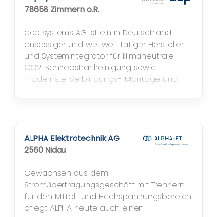
78658 Zimmern o.R.
acp systems AG ist ein in Deutschland
ansässiger und weltweit tätiger Hersteller
und Systemintegrator für klimaneutrale
CO2-Schneestrahlreinigung sowie
modernste Verbindungs-, Montage und
Automatisierungstechnik. Innovative und
nachhaltige Technologien der acp systems
AG gehören weltweit zu den bevorzugten
Lösungen für eine fortschrittliche und
saubere Produktion. Um Erwartungen
ALPHA Elektrotechnik AG
hinsichtlich...
2560 Nidau
Gewachsen aus dem
Stromübertragungsgeschäft mit Trennern
für den Mittel- und Hochspannungsbereich
pflegt ALPHA heute auch einen