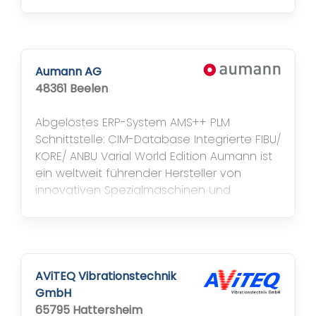
Unternehmen entwickelt, produziert und
vertreibt Hochleistungsaggregate zum
Zerspanen von Holz, Verbundwerkstoffen,
Aluminium und Kunststoff auf CNC-
Bearbeitungszentren. ATEMAG Aggregate
Aumann AG
werden nicht per Fließbandarbeit gefertigt,
48361 Beelen
sondern in Handarbeit durch einen
einzelnen Monteur,...
Abgelöstes ERP-System AMS++ PLM
Schnittstelle: CIM-Database Integrierte FIBU/
KORE/ ANBU Varial World Edition Aumann ist
ein weltweit führender Hersteller von
innovativen Spezialmaschinen und
automatisierten Fertigungslinien mit Fokus
auf Elektromobilität. Das Unternehmen
verbindet einzigartige Wickeltechnologie
zur hocheffizienten Herstellung von
Elektromotoren mit jahrzehntelanger...
AViTEQ Vibrationstechnik
GmbH
65795 Hattersheim