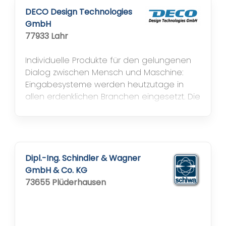
DECO Design Technologies
GmbH
77933 Lahr
Individuelle Produkte für den gelungenen
Dialog zwischen Mensch und Maschine:
Eingabesysteme werden heutzutage in
allen erdenklichen Branchen eingesetzt. Die
Anforderungen hinsichtlich Funktion und
Design sind dabei so vielfältig wir die
zahllosen Anwendungsbereiche, in denen
die Systeme zum Einsatz kommen. Von der
Konzeption über die Konstruktion bis zur
Dipl.-Ing. Schindler & Wagner
Produktion: DECO Design Technologies...
GmbH & Co. KG
73655 Plüderhausen