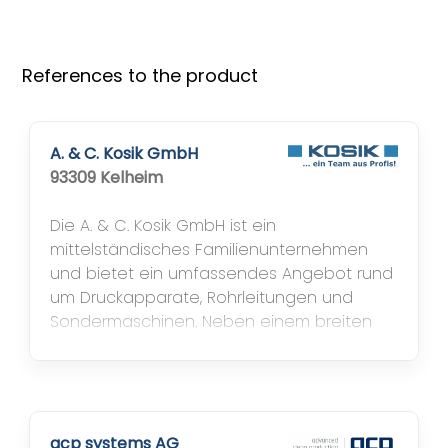
References to the product
A. & C. Kosik GmbH
93309 Kelheim
Die A. & C. Kosik GmbH ist ein
mittelständisches Familienunternehmen
und bietet ein umfassendes Angebot rund
um Druckapparate, Rohrleitungen und
Sondermaschinen. Neben einem breiten
Produkt- und Dienstleistungsprogramm
haben wir auch Spezialitäten entwickelt,
die nur durch die enge Zusammenarbeit
und das Knowhow der Fachbereiche
möglich sind. SIVAS-Highlights: SIVAS...
acp systems AG