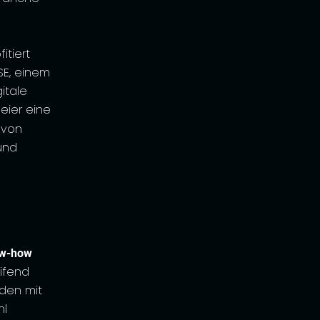
itiert
 SE, einem
itale
eier eine
, von
und
ow-how
ifend
nden mit
hl