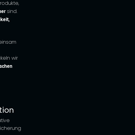
rodukte,
her
sind.
keit,
insam
eln wir
ischen
tion
tive
sicherung