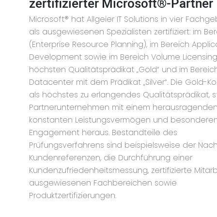
zertifizierter Microsoft®-Partner
Microsoft® hat Allgeier IT Solutions in vier Fachg
als ausgewiesenen Spezialisten zertifiziert: im Be
(Enterprise Resource Planning), im Bereich Applic
Development sowie im Bereich Volume Licensin
höchsten Qualitätsprädikat „Gold“ und im Bereic
Datacenter mit dem Prädikat „Silver“. Die Gold-K
als höchstes zu erlangendes Qualitätsprädikat, st
Partnerunternehmen mit einem herausragenden
konstanten Leistungsvermögen und besondere
Engagement heraus. Bestandteile des
Prüfungsverfahrens sind beispielsweise der Nac
Kundenreferenzen, die Durchführung einer
Kundenzufriedenheitsmessung, zertifizierte Mitarb
ausgewiesenen Fachbereichen sowie
Produktzertifizierungen.