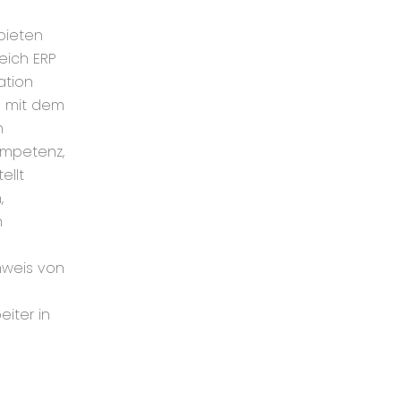
ebieten
reich ERP
ation
g mit dem
h
ompetenz,
ellt
,
n
hweis von
eiter in