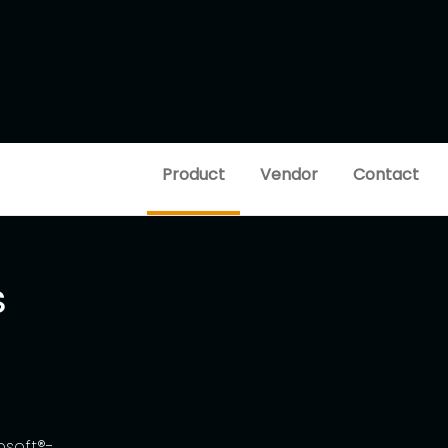
Product
Vendor
Contact
s
rosoft®-