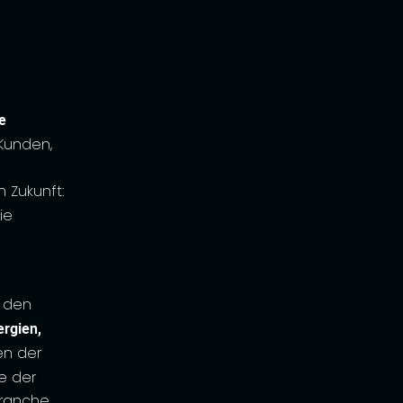
e
Kunden,
 Zukunft:
ie
 den
rgien,
en der
e der
branche