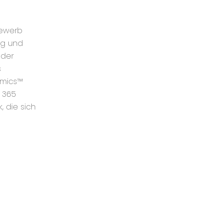
bewerb
ng und
 der
s
amics™
™ 365
, die sich