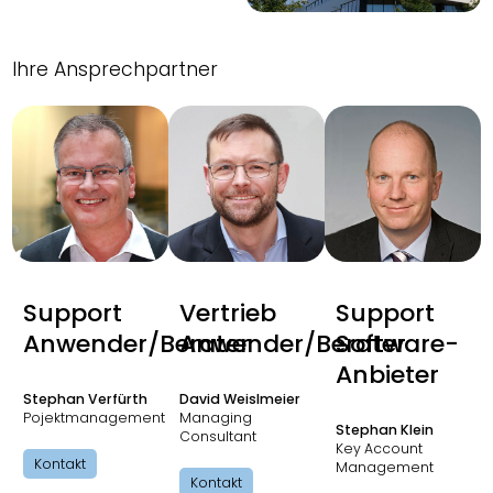
Ihre Ansprechpartner
Support
Vertrieb
Support
Anwender/Berater
Anwender/Berater
Software-
Anbieter
Stephan Verfürth
David Weislmeier
Pojektmanagement
Managing
Stephan Klein
Consultant
Key Account
Kontakt
Management
Kontakt