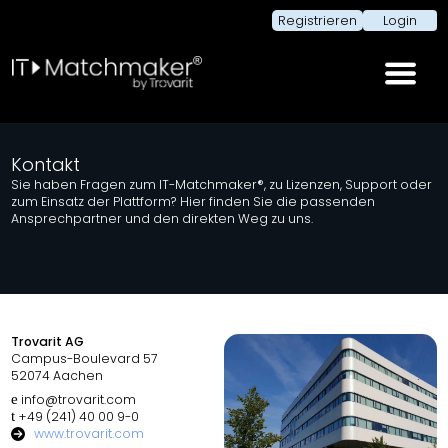
Registrieren
Login
Kontakt
Sie haben Fragen zum IT-Matchmaker®, zu Lizenzen, Support oder
zum Einsatz der Plattform? Hier finden Sie die passenden
Ansprechpartner und den direkten Weg zu uns.
Trovarit AG
Campus-Boulevard 57
52074 Aachen
e
info@trovarit.com
t
+49 (241) 40 00 9-0
www.trovarit.com