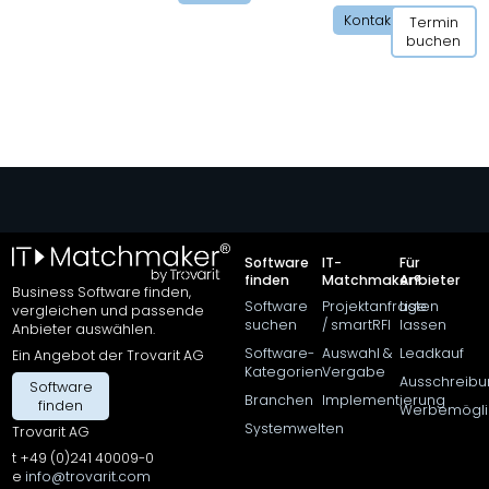
Kontakt
Termin
buchen
Software
IT-
Für
finden
Matchmaker®
Anbieter
Business Software finden,
Software
Projektanfrage
Listen
vergleichen und passende
suchen
/ smartRFI
lassen
Anbieter auswählen.
Software-
Auswahl &
Leadkauf
Ein Angebot der Trovarit AG
Kategorien
Vergabe
Ausschreibu
Software
Projektanfrage
Branchen
Implementierung
finden
starten
Werbemögli
Systemwelten
Trovarit AG
t +49 (0)241 40009-0
e
info@trovarit.com