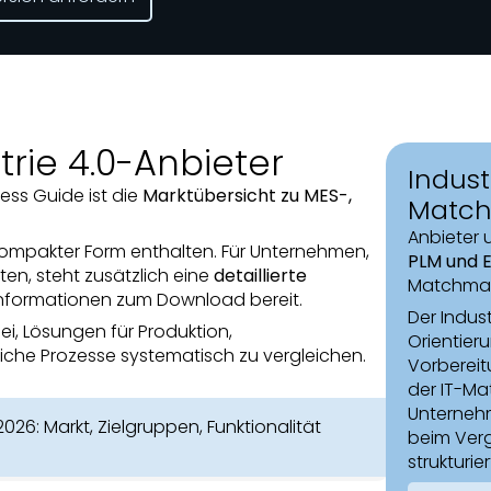
trie 4.0-Anbieter
Indust
ness Guide ist die
Marktübersicht zu MES-,
Match
Anbieter
n kompakter Form enthalten. Für Unternehmen,
PLM und 
ten, steht zusätzlich eine
detaillierte
Matchmak
informationen zum Download bereit.
Der Indust
i, Lösungen für Produktion,
Orientieru
iche Prozesse systematisch zu vergleichen.
Vorbereit
der IT-M
Unternehm
026: Markt, Zielgruppen, Funktionalität
beim Verg
strukturi