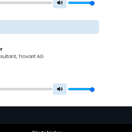
Mute
er
sultant, Trovarit AG
Mute