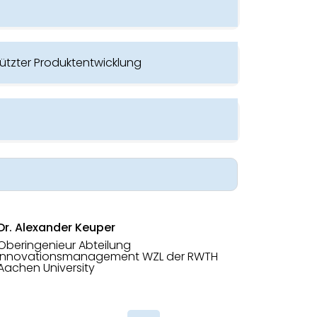
tützter Produktentwicklung
Dr. Alexander Keuper
Oberingenieur Abteilung
Innovationsmanagement WZL der RWTH
Aachen University