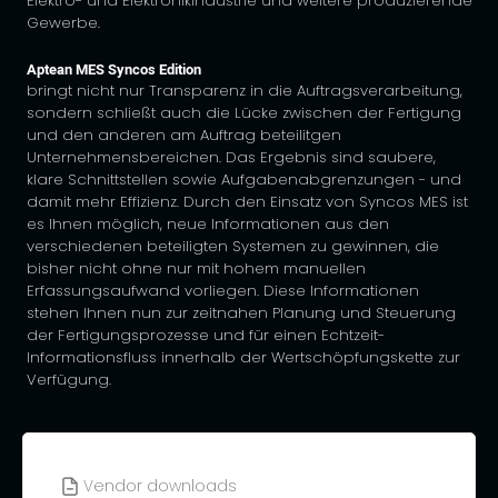
Elektro- und Elektronikindustrie und weitere produzierende
Gewerbe.
Aptean MES Syncos Edition
bringt nicht nur Transparenz in die Auftragsverarbeitung,
sondern schließt auch die Lücke zwischen der Fertigung
und den anderen am Auftrag beteilitgen
Unternehmensbereichen. Das Ergebnis sind saubere,
klare Schnittstellen sowie Aufgabenabgrenzungen - und
damit mehr Effizienz. Durch den Einsatz von Syncos MES ist
es Ihnen möglich, neue Informationen aus den
verschiedenen beteiligten Systemen zu gewinnen, die
bisher nicht ohne nur mit hohem manuellen
Erfassungsaufwand vorliegen. Diese Informationen
stehen Ihnen nun zur zeitnahen Planung und Steuerung
der Fertigungsprozesse und für einen Echtzeit-
Informationsfluss innerhalb der Wertschöpfungskette zur
Verfügung.
Vendor downloads