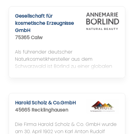
Gesellschaft für
kosmetische Erzeugnisse
GmbH
75365 Calw
Als führender deutscher
Naturkosmetikhersteller aus dem
Schwarzwald ist Börlind zu einer globalen
Marke geworden. Börlind-Produkte werden
in über 30 Ländern weltweit angeboten.
Neben dem europäischen Hauptmarkt sind
Asien und Nordamerika wichtige Märkte in
Übersee. Börlind hat weltweit treue Kunden
Harold Scholz & Co.GmbH
gewonnen und den ganzen
45665 Recklinghausen
Naturkosmetikmarkt positiv beeinflusst. Der
Vertrieb der Börlind...
Die Firma Harold Scholz & Co. GmbH wurde
am 30. April 1902 von Karl Anton Rudolf