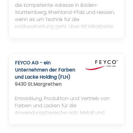
die kompetente Adresse in Baden-
Württemberg, Rheinland-Pfalz und Hessen,
wenn es um Technik für die
Holzbearbeitung geht. Über 60 Mitarbeiter
an den Standorten Freiburg, Mannheim und
Ostfildern bei Stuttgart liefern den
Praktikern in den
Holzbearbeitungsbetrieben für ihre
Fertigungsprobleme nicht nur hochwertige
FEYCO AG - ein
Maschinen und Werkzeuge, sondern vor...
Unternehmen der Farben
und Lacke Holding (FLH)
9430 St.Margrethen
Entwicklung, Produktion und Vertrieb von
Farben und Lacken für die
Anwendungsbereiche Holz, Metall und
Kunststoffe