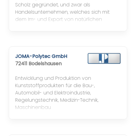
Scholz gegründet, und zwar als
Handelsunternehmen, welches sich mit
dem Im- und Export von natürlichen
Eisenoxiden und Lithopon - einem zur
damaligen Zeit sehr bedeutsamen
Weißpigment - sowie Spezialpigmenten
befaßte. Eine sehr erfolgreiche
Zusammenarbeit, die bis zu dem heutigen
JOMA-Polytec GmbH
Tage andauert, ging Scholz Ende...
72411 Bodelshausen
Entwicklung und Produktion von
Kunststoffprodukten für die Bau-,
Automobil- und Elektroindustrie,
Regelungstechnik, Medizin-Technik,
Maschinenbau