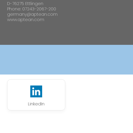
D-76275 Ettlingen
Phone: 07243-2067-200
germany@aptean.com
www.aptean.com
LinkedIn