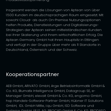
Insgesamt werden die Lösungen von Aptean von über
1.500 Kunden im deutschsprachigen Raum eingesetzt. Mit
sowohl Cloud- als auch On-Premise Nutzungsoptionen
helfen Produkte, Dienstleistungen und Digitalisierungs-
Strategien der Aptean seinen mittelständischen Kunden
bei ihrer Skalierung und ihrem wirtschaftlichen Erfolg. Die
Aptean Germany GmbH hat ihren Hauptsitz in Ettlingen
und verfügt in der Gruppe über mehr als 11 Standorte in
Deutschland, Österreich und der Schweiz.
Kooperationspartner
AEB GmbH, ARIVATO GmbH, Arge Betriebsinformatik GmbH &
Co. KG, Blumatix Intelligence GmbH, Datagroup SE, e-
Manager GmbH, elevait GmbH & Co. KG, engomo GmbH,
hsp Handels-Software-Partner GmbH, Hübner IT Solutions
GmbH, IDL GmbH Mitte, i:qu GmbH, ISD Software und
Systeme GmbH, I.R.I.S. AG, PROCAD GmbH & Co. KG, PRODASO