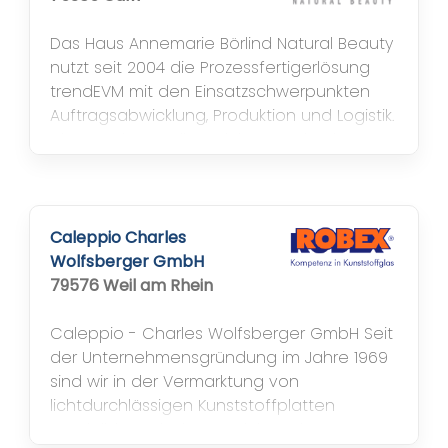
Das Haus Annemarie Börlind Natural Beauty
nutzt seit 2004 die Prozessfertigerlösung
trendEVM mit den Einsatzschwerpunkten
Auftragsabwicklung, Produktion und Logistik.
Die Naturkosmetikprodukte werden im
Schwarzwald entwickelt, produziert und
über eigene Vertriebs- und
Handelsgesellschaften weltweit vertrieben.
Pionierin der Naturkosmetik Vor über 50
Caleppio Charles
Jahren, am 1. Janur 1959, gründeten...
Wolfsberger GmbH
79576 Weil am Rhein
Caleppio - Charles Wolfsberger GmbH Seit
der Unternehmensgründung im Jahre 1969
sind wir in der Vermarktung von
lichtdurchlässigen Kunststoffplatten
spezialisiert. Mit den Produktsortimenten