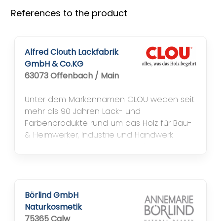
References to the product
Alfred Clouth Lackfabrik
GmbH & Co.KG
63073 Offenbach / Main
Unter dem Markennamen CLOU weden seit
mehr als 90 Jahren Lack- und
Farbenprodukte rund um das Holz für Bau-
& Heimwerker, Industrie und Handwerk
sowie für den Fach- und Einzelhandel
produziert. Besondere Aufmerksamkeit
widmet CLOU bei der Farbenproduktion
dem Umweltschutz. In 2004 wurde das
Chemie-Unternehmen mit dem
Börlind GmbH
Umweltpreis "Glanzlicht der Umweltallianz
Naturkosmetik
Hessen" ausgezeichnet. Tradition...
75365 Calw