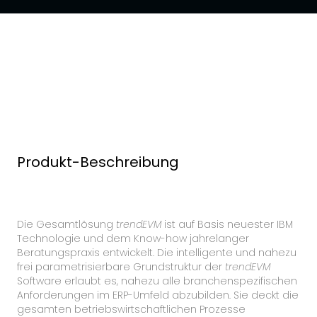
Produkt-Beschreibung
Die Gesamtlösung
trendEVM
ist auf Basis neuester IBM
Technologie und dem Know-how jahrelanger
Beratungspraxis entwickelt. Die intelligente und nahezu
frei parametrisierbare Grundstruktur der
trendEVM
Software erlaubt es, nahezu alle branchenspezifischen
Anforderungen im ERP-Umfeld abzubilden. Sie deckt die
gesamten betriebswirtschaftlichen Prozesse