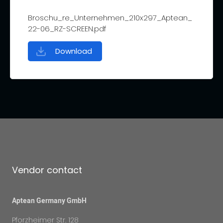
Broschu_re_Unternehmen_210x297_Aptean_
22-06_RZ-SCREEN.pdf
Download
Vendor contact
Aptean Germany GmbH
Pforzheimer Str. 128