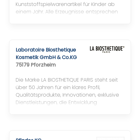
Kunststoffspielwarenartikel für Kinder ab
einem Jahr. Alle Erzeugnisse entsprechen
den internationalen Sicherheitsnormen für
Spielzeug und sind von autorisierten
Prüflabors untersucht worden. Das
Sortiment von Holzspielzeugen reicht von
Holzgreiflingen für die Kleinsten über eine
Laboratoire Biosthetique
große Auswahl von...
Kosmetik GmbH & Co.KG
75179 Pforzheim
Die Marke LA BIOSTHETIQUE PARIS steht seit
über 50 Jahren für ein klares Profil,
Qualitätsprodukte, Innovationen, exklusive
Dienstleistungen, die Entwicklung
internationaler Haar- und Beauty-Trends
sowie Professionalität in Service und
Zusammenarbeit. Bereits Anfang der 50er
Jahre entwickelte der Biochemiker Marcel
Contier mit LA BIOSTHETIQUE das