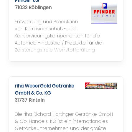
Pfinder KG
sensationelle und innovative Total...
71032 Böblingen
Entwicklung und Produktion
von Korrosionsschutz- und
Konservieurngskomponenten für die
Automobil-Industrie / Produkte für die
Zerstörungsfreie Werkstoffprüfung
riha WeserGold Getränke
GmbH & Co. KG
31737 Rinteln
Die riha Richard Hartinger Getränke GmbH
& Co. Handels-KG ist ein internationales
Getränkeunternehmen und der größte