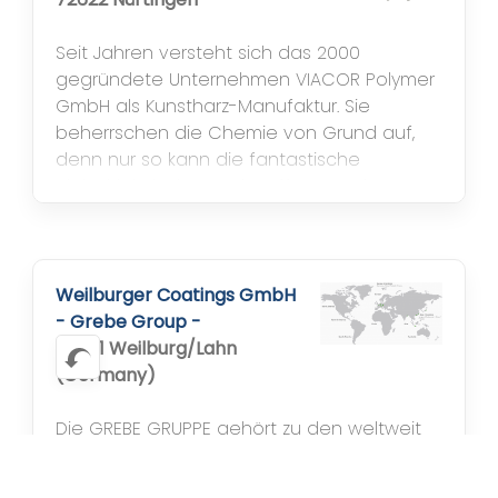
Seit Jahren versteht sich das 2000
gegründete Unternehmen VIACOR Polymer
GmbH als Kunstharz-Manufaktur. Sie
beherrschen die Chemie von Grund auf,
denn nur so kann die fantastische
Vielseitigkeit des Werkstoffes Kunstharz
wirklich genutzt werden. Die hohe
Entwicklungskompetenz sichert
leistungsfähige Serienprodukte auf der
Basis von Epoxid- und Polyurethanharzen.
Weilburger Coatings GmbH
Viacor richtet jedoch den...
- Grebe Group -
35781 Weilburg/Lahn
(Germany)
Die GREBE GRUPPE gehört zu den weltweit
bedeutendsten Herstellern von
industriellen Beschichtungssystemen. Die