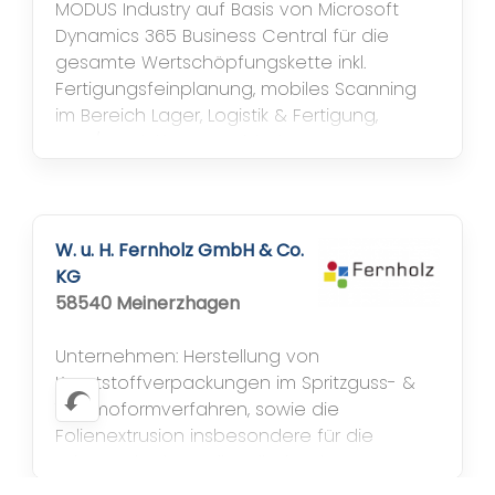
MODUS Industry auf Basis von Microsoft
Dynamics 365 Business Central für die
gesamte Wertschöpfungskette inkl.
Fertigungsfeinplanung, mobiles Scanning
im Bereich Lager, Logistik & Fertigung,
ECM/DMS inkl. CAD-Anbindung.
W. u. H. Fernholz GmbH & Co.
KG
58540 Meinerzhagen
Unternehmen: Herstellung von
Kunststoffverpackungen im Spritzguss- &
Thermoformverfahren, sowie die
Folienextrusion insbesondere für die
Lebensmittel & Molkereiindustrie. 225
Mitarbeiter in 2 Werken in Meinerzhagen &