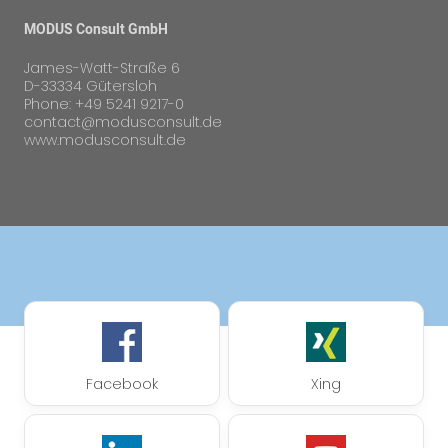
MODUS Consult GmbH
James-Watt-Straße 6
D-33334 Gütersloh
Phone: +49 5241 9217-0
contact@modusconsult.de
www.modusconsult.de
Facebook
Xing