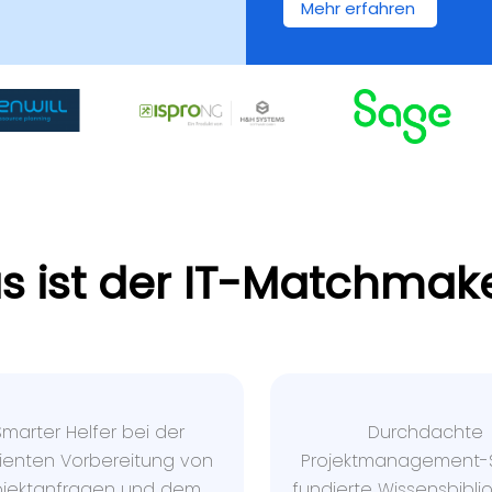
Mehr erfahren
s ist der IT-Matchmak
Smarter Helfer bei der
Durchdachte
zienten Vorbereitung von
Projektmanagement-S
ojektanfragen und dem
fundierte Wissensbiblio