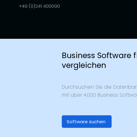
+49 (0)241 400090
Business Software 
vergleichen
Durchsuchen Sie die Datenban
mit über 4.000 Business Softw
Software suchen