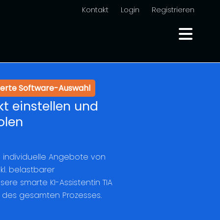
Kontakt
Login
Registrieren
sierte Software-Auswahl
t einstellen und
olen
FI individuelle Angebote von
l. belastbarer
ere smarte KI-Assistentin TIA
d des gesamten Prozesses.