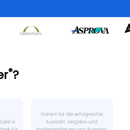
®
er
?
Garant für die erfolgreiche
uite &
Auswahl, Vergabe und
thek für
Implementierung von Business