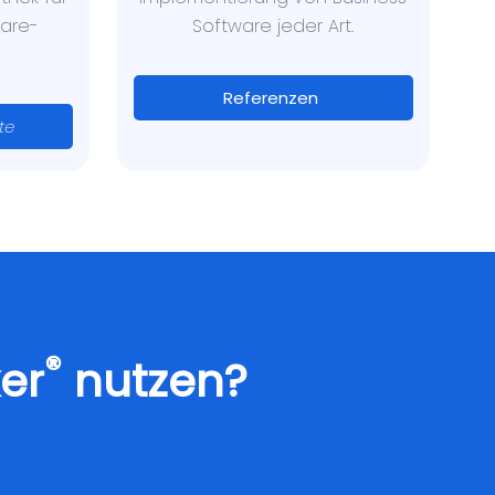
ware-
Software jeder Art.
Referenzen
te
®
er
nutzen?