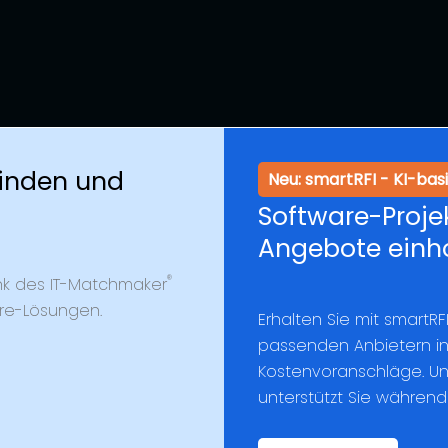
finden und
Neu: smartRFI - KI-ba
Software-Projek
Angebote einh
®
k des IT-Matchmaker
are-Lösungen.
Erhalten Sie mit smartR
passenden Anbietern ink
Kostenvoranschläge. Uns
unterstützt Sie währen