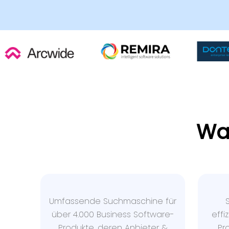
Wa
Umfassende Suchmaschine für
über 4.000 Business Software-
effi
Produkte, deren Anbieter &
Pr