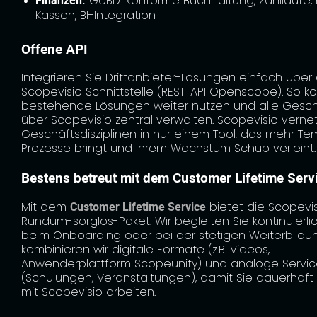
Finanzen:
GoBD-konforme Buchhaltung, Zahlläufe, 
Kassen, BI-Integration
Offene API
Integrieren Sie Drittanbieter-Lösungen einfach über 
Scopevisio Schnittstelle (REST-API Openscope). So k
bestehende Lösungen weiter nutzen und alle Gesc
über Scopevisio zentral verwalten. Scopevisio vernet
Geschäftsdisziplinen in nur einem Tool, das mehr Tem
Prozesse bringt und Ihrem Wachstum Schub verleiht.
Bestens betreut mit dem Customer Lifetime Serv
Mit dem
Customer Lifetime Service
bietet die Scopevis
Rundum-sorglos-Paket. Wir begleiten Sie kontinuierli
beim Onboarding oder bei der stetigen Weiterbildu
kombinieren wir digitale Formate (z.B. Videos,
Anwenderplattform Scopeunity) und analoge Servic
(Schulungen, Veranstaltungen), damit Sie dauerhaft 
mit Scopevisio arbeiten.