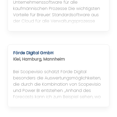
Unternehmenssoftware für alle
kaufmännischen Prozesse Die wichtigsten
Vorteile für Breuer: Standardsoftware aus
der Cloud für alle Verwaltungsprozesse
Papierloses Büro – alle Belege digital
Monatliche Gebühr statt hoher
Einmalinvestition Einfache digitale
Zusammenarbeit mit dem Steuerberater
Einfache Betriebsprüfung – jede Buchung
Förde Digital GmbH
mit Beleg...
Kiel, Hamburg, Mannheim
Bei Scopevisio schätzt Förde Digital
besonders die Auswertungsmöglichkeiten,
die durch die Kombination von Scopevisio
und Power BI entstehen. „Anhand des
Forecasts kann ich zum Beispiel sehen, wo
sich eine „Welle an Verkaufschancen“
aufbaut – und personell darauf reagieren.
In Power BI kann ich darüber hinaus noch