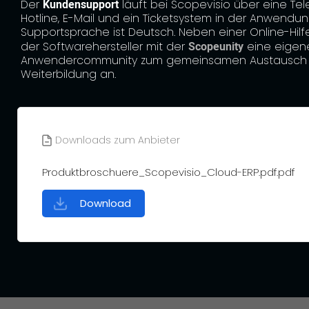
Der
Kundensupport
läuft bei Scopevisio über eine Tel
Hotline, E-Mail und ein Ticketsystem in der Anwendun
Supportsprache ist Deutsch. Neben einer Online-Hilf
der Softwarehersteller mit der
Scopeunity
eine eigen
Anwendercommunity zum gemeinsamen Austausch 
Weiterbildung an.
Downloads zum Anbieter
Produktbroschuere_Scopevisio_Cloud-ERP.pdf.pdf
Download