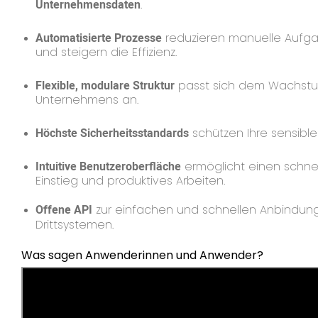
Unternehmensdaten
.
Automatisierte Prozesse
reduzieren manuelle Aufg
und steigern die Effizienz.
Flexible, modulare Struktur
passt sich dem Wachstu
Unternehmens an.
Höchste Sicherheitsstandards
schützen Ihre sensible
Intuitive Benutzeroberfläche
ermöglicht einen schne
Einstieg und produktives Arbeiten.
Offene API
zur einfachen und schnellen Anbindun
Drittsystemen.
Was sagen Anwenderinnen und Anwender?