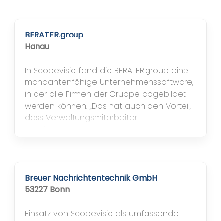
BERATER.group
Hanau
In Scopevisio fand die BERATER.group eine
mandantenfähige Unternehmenssoftware,
in der alle Firmen der Gruppe abgebildet
werden können. „Das hat auch den Vorteil,
dass Verwaltungsmitarbeiter
Urlaubsvertretungen übernehmen können.
Sie kennen sich in der Software aus und
werden einfach für das betreffende
Unternehmen freigeschaltet“, erklärt
Reichert. Für ihn war klar, dass die neue
Breuer Nachrichtentechnik GmbH
Lösung...
53227 Bonn
Einsatz von Scopevisio als umfassende