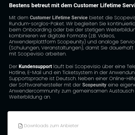
Bestens betreut mit dem Customer Lifetime Serv
Mit dem
Customer Lifetime Service
bietet die Scopevis
Rundum-sorglos-Paket. Wir begleiten Sie kontinuierli
beim Onboarding oder bei der stetigen Weiterbildu
kombinieren wir digitale Formate (z.B. Videos,
Anwenderplattform Scopeunity) und analoge Servic
(Schulungen, Veranstaltungen), damit Sie dauerhaft 
mit Scopevisio arbeiten.
Der
Kundensupport
läuft bei Scopevisio über eine Tel
Hotline, E-Mail und ein Ticketsystem in der Anwendun
Supportsprache ist Deutsch. Neben einer Online-Hilf
der Softwarehersteller mit der
Scopeunity
eine eigen
Anwendercommunity zum gemeinsamen Austausch 
Weiterbildung an.
Downloads zum Anbieter