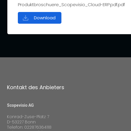
Produktbroschuere_Scopevisio_Cloud-ERP.pdf.pdf
Download
Kontakt des Anbieters
Scopevisio AG
Konrad-Zuse-Platz 7
D-53227 Bonn
Telefon: 022876364118