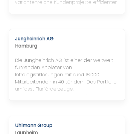
variantenreiche Kundenprojekte effizienter
zu steuern. Um die hohe technische
Komplexität digital abzubilden, führte DEUTZ
CAS Merlin CPQ ein. Ziel war ein
durchgängiger, transparenter Quote-to-
Order-Prozess , der Produktkonfiguration,
Jungheinrich AG
Angebotserstellung...
Hamburg
Die Jungheinrich AG ist einer der weltweit
führenden Anbieter von
Intralogistiklösungen mit rund 18.000
Mitarbeitenden in 40 Ländern. Das Portfolio
umfasst Flurförderzeuge,
Automatisierungssysteme und Services. Die
hohe Variantenvielfalt der Produkte führte
im Vertrieb zu steigender Komplexität und
einem aufwendigen Angebotsprozess. Ziel
von Jungheinrich war es, den
Uhlmann Group
Angebotsprozess einfacher,...
Laupheim