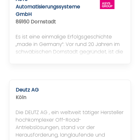
Automatisierungssysteme
GmbH
89160 Dornstadt
Es ist eine einmalige Erfolgsgeschichte
„made in Germany“: Vor rund 20 Jahren im
schwäbischen Dornstadt gegründet, ist die
ASYS Automatisierungssysteme GmbH
heute mit über 950 Mitarbeitern führender
Hersteller von Handling-, Prozess- und
Sondermaschinen für die Elektronik, Solar
und Life Science Industrie. Doch das
Deutz AG
Wachstum fordert auch die Mitarbeiter und
Köln
die IT: Schließlich müssen alle...
Die DEUTZ AG , ein weltweit tätiger Hersteller
hochkomplexer Off-Road-
Antriebslösungen, stand vor der
Herausforderung, langlaufende und