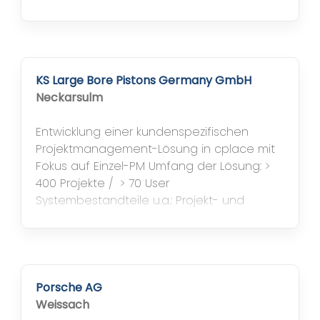
Ablaufplanung mit Stage Gate Prozess,
Nachverfolgung zu erfüllender Aufgaben,
Management Reports​
KS Large Bore Pistons Germany GmbH
Neckarsulm
Entwicklung einer kundenspezifischen
Projektmanagement-Lösung in cplace mit
Fokus auf Einzel-PM Umfang der Lösung: >
400 Projekte / ​ > 70 User
Systembestandteile u.a.: Projekt- und
Ablaufplanung, Innovationsmanagement,
Teiledatenbank, Produktionsplanung
Porsche AG
Weissach