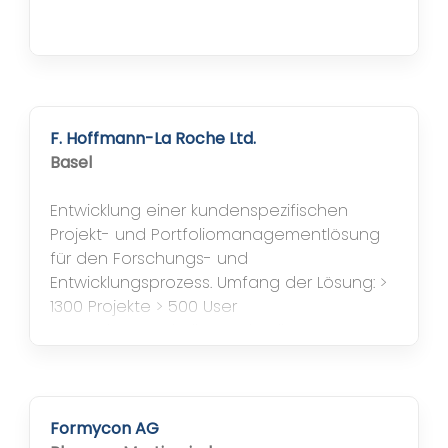
F. Hoffmann-La Roche Ltd.
Basel
Entwicklung einer kundenspezifischen
Projekt- und Portfoliomanagementlösung
für den Forschungs- und
Entwicklungsprozess. Umfang der Lösung: >
1300 Projekte > 500 User
Systembestandteile u.a Timeline
Management, Portfolio Management,
Decision Capture, Option Management,
Office Reporting Hervorzuhebende
Dienstleistungen: Redesign des
Formycon AG