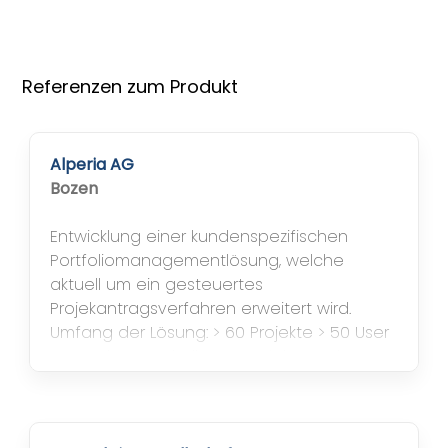
Referenzen zum Produkt
Alperia AG
Bozen
Entwicklung einer kundenspezifischen
Portfoliomanagementlösung, welche
aktuell um ein gesteuertes
Projekantragsverfahren erweitert wird.
Umfang der Lösung: > 60 Projekte > 50 User
Systembestandteile u.a. Projekt- und
Ablaufplanung, Nachverfolgung zu
erfüllender Aufgaben, Management
Reports​