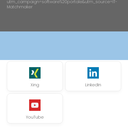
utm_campaign=software%20portale&utm_source=IT-
Matchmaker
Xing
LinkedIn
YouTube