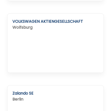
Risikomanagement, Project Reporting (auch
mit Exporten z.B. in Excel, PPT), Gate Reviews,
Finanzdaten, Statusberichte
VOLKSWAGEN AKTIENGESELLSCHAFT
Wolfsburg
Zalando SE
Berlin