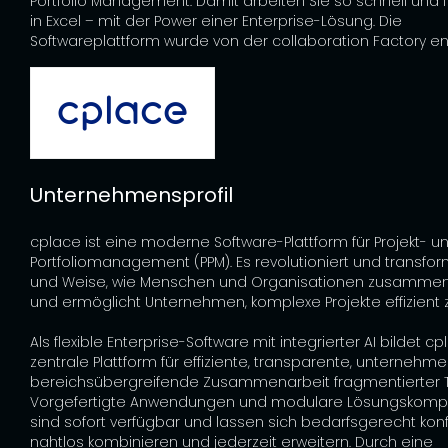
Portfolio Management. Damit arbeiten Sie so schnell und f
in Excel – mit der Power einer Enterprise-Lösung. Die
Softwareplattform wurde von der collaboration Factory ent
Unternehmensprofil
cplace
ist eine moderne Software-Plattform für Projekt- u
Portfoliomanagement (PPM). Es revolutioniert und transform
und Weise, wie Menschen und Organisationen zusammen
und ermöglicht Unternehmen, komplexe Projekte effizient 
Als flexible Enterprise-Software mit integrierter AI bildet
cp
zentrale Plattform für effiziente, transparente, unternehm
bereichsübergreifende Zusammenarbeit fragmentierter
Vorgefertigte Anwendungen und modulare Lösungskom
sind sofort verfügbar und lassen sich bedarfsgerecht konf
nahtlos kombinieren und jederzeit erweitern. Durch eine