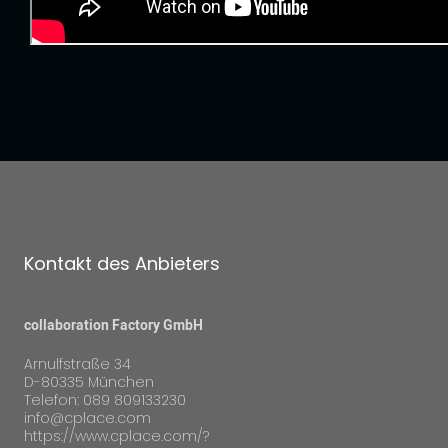
Kontakt des Anbieters
collaboration Factory GmbH
Arnulfstraße 34
D-80335 München
Telefon: 089 809133230
info@cplace.com
https://www.cplace.com/?