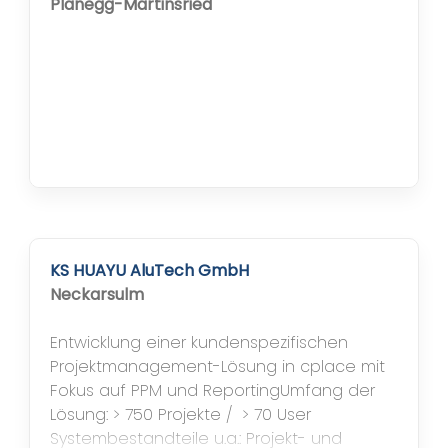
Planungsprozesses, Onboarding von
Planegg-Martinsried
Citizen...
KS HUAYU AluTech GmbH
Neckarsulm
Entwicklung einer kundenspezifischen
Projektmanagement-Lösung in cplace mit
Fokus auf PPM und Reporting​ Umfang der
Lösung: > 750 Projekte / ​ > 70 User
Systembestandteile u.a.: Projekt- und