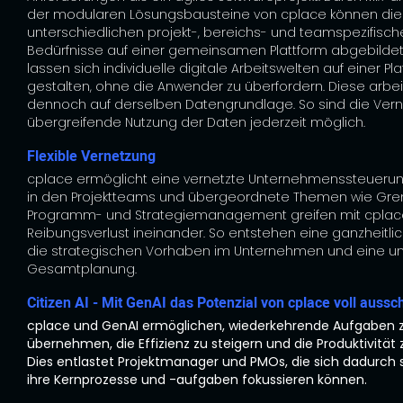
der modularen Lösungsbausteine von cplace können di
unterschiedlichen projekt-, bereichs- und teamspezifisch
Bedürfnisse auf einer gemeinsamen Plattform abgebildet
lassen sich individuelle digitale Arbeitswelten auf einer Pl
gestalten, ohne die Anwender zu überfordern. Diese arbe
dennoch auf derselben Datengrundlage. So sind die Ver
übergreifende Nutzung der Daten jederzeit möglich.
Flexible Vernetzung
cplace ermöglicht eine vernetzte Unternehmenssteuerung
in den Projektteams und übergeordnete Themen wie Gre
Programm- und Strategiemanagement greifen mit cpla
Reibungsverlust ineinander. So entstehen eine ganzheitlic
die strategischen Vorhaben im Unternehmen und eine 
Gesamtplanung.
Citizen AI - Mit GenAI das Potenzial von cplace voll auss
cplace und GenAI ermöglichen, wiederkehrende Aufgaben 
übernehmen, die Effizienz zu steigern und die Produktivität
Dies entlastet Projektmanager und PMOs, die sich dadurch 
ihre Kernprozesse und -aufgaben fokussieren können.