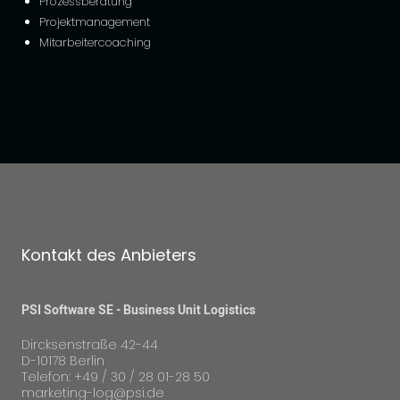
Prozessberatung
Projektmanagement
Mitarbeitercoaching
Kontakt des Anbieters
PSI Software SE - Business Unit Logistics
Dircksenstraße 42-44
D-10178 Berlin
Telefon: +49 / 30 / 28 01-28 50
marketing-log@psi.de