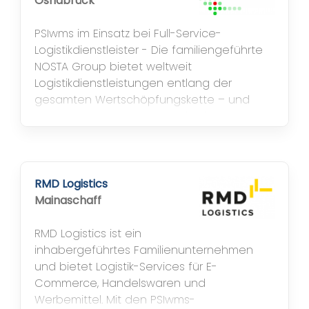
Osnabrück
PSIwms im Einsatz bei Full-Service-
Logistikdienstleister - Die familiengeführte
NOSTA Group bietet weltweit
Logistikdienstleistungen entlang der
gesamten Wertschöpfungskette – und
zwar zu Land, zu Wasser, auf Schienen und
in der Luft. Zur Steuerung der zum Teil
äußerst komplexen Materialflüsse setzt das
Unternehmen auf PSIwms. - Eine zentrale
Rolle spielt die User- und Multisite-Fähigkeit
RMD Logistics
des...
Mainaschaff
RMD Logistics ist ein
inhabergeführtes Familienunternehmen
und bietet Logistik-Services für E-
Commerce, Handelswaren und
Werbemittel. Mit den PSIwms-