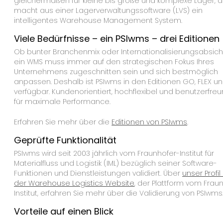
gleichermaßen für kleine bis große und komplexe Lager, 
macht aus einer Lagerverwaltungssoftware (LVS) ein
intelligentes Warehouse Management System.
Viele Bedürfnisse – ein PSIwms – drei Editionen
Ob bunter Branchenmix oder Inter­nation­alisierungs­absic
ein WMS muss immer auf den strategischen Fokus Ihres
Unternehmens zugeschnitten sein und sich bestmöglich
anpassen. Deshalb ist PSIwms in den Editionen GO, FLEX u
verfügbar. Kundenorientiert, hochflexibel und benutzer­freun
für maximale Performance.
Erfahren Sie mehr über die
Editionen von PSIwms
.
Geprüfte Funktionalität
PSIwms wird seit 2003 jährlich vom Fraunhofer-Institut für
Materialfluss und Logistik (IML) bezüglich seiner Software-
Funktionen und Dienstleistungen validiert. Über
unser Profil
der Warehouse Logistics Website
, der Plattform vom Frau
Institut, erfahren Sie mehr über die Validierung von PSIwms
Vorteile auf einen Blick