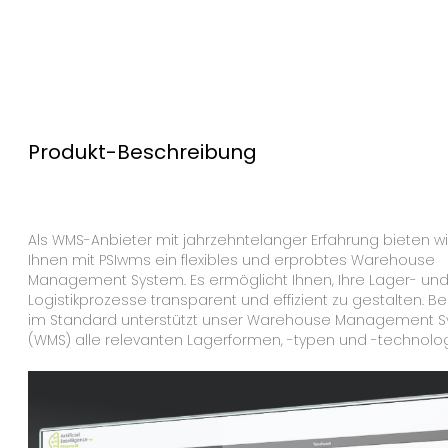
Produkt-Beschreibung
Als WMS-Anbieter mit jahrzehntelanger Erfahrung bieten wi
Ihnen mit PSIwms ein flexibles und erprobtes Warehouse
Management System. Es ermöglicht Ihnen, Ihre Lager- un
Logistikprozesse transparent und effizient zu gestalten. Be
im Standard unterstützt unser Warehouse Management 
(WMS) alle relevanten Lagerformen, -typen und -technolog