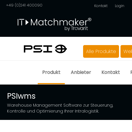
+49 (0)241 400090
Kontakt
Login
Alle Produkte
Web
Produkt
Anbieter
Kontakt
PSIwms
Warehouse Management Software zur Steuerung,
Kontrolle und Optimierung Ihrer Intralogistik.