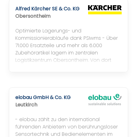
Alfred Kärcher SE & Co. KG
Obersontheim
Optimierte Lagerungs- und
Kommissionierabläufe dank PSIwms - Über
71.000 Ersatzteile und mehr als 6.000
Zubehörartikel lagern im zentralen
Logistikzentrum Obersontheim. Von dort
versorgt der Reinigungsgerätehersteller
seine weltweiten Kunden sowie die mehr
als 120 Gesellschaften mit Ersatz- und
Zubehörteilen. - Die Bestandsführung und -
verwaltung sowie die Steuerung der
elobau GmbH & Co. KG
komplexen Einlagerungs-...
Leutkirch
- elobau zählt zu den international
führenden Anbietern von berührungsloser
Sensortechnik und Bedienelementen im