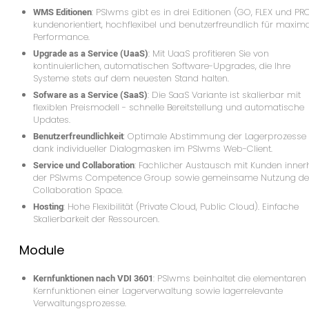
WMS Editionen
: PSIwms gibt es in drei Editionen (GO, FLEX und PRO
kundenorientiert, hochflexibel und benutzerfreundlich für maxim
Performance.
Upgrade as a Service (UaaS)
: Mit UaaS profitieren Sie von
kontinuierlichen, automatischen Software-Upgrades, die Ihre
Systeme stets auf dem neuesten Stand halten.
Sofware as a Service (SaaS)
: Die SaaS Variante ist skalierbar mit
flexiblen Preismodell - schnelle Bereitstellung und automatische
Updates.
Benutzerfreundlichkeit
: Optimale Abstimmung der Lagerprozesse
dank individueller Dialogmasken im PSIwms Web-Client.
Service und Collaboration
: Fachlicher Austausch mit Kunden inner
der PSIwms Competence Group sowie gemeinsame Nutzung de
Collaboration Space.
Hosting
: Hohe Flexibilität (Private Cloud, Public Cloud). Einfache
Skalierbarkeit der Ressourcen.
Module
Kernfunktionen nach VDI 3601
: PSIwms beinhaltet die elementaren
Kernfunktionen einer Lagerverwaltung sowie lagerrelevante
Verwaltungsprozesse.