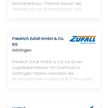
Maschinenbau. - PSIwms steuert die
Verwaltung von Wareneingang und
Lagerplätzen, die stückgenaue
Kommissionierung sowie, via
Transportkanban aus AutoStore-Anlage
und Hochregallager, die bedarfsgerechte
Bereitstellung von Bauteilen in der
Friedrich Zufall GmbH & Co.
Produktion.
KG
Göttingen
Friedrich Zufall GmbH & Co. KG ist ein
Logistikdienstleister mit Stammsitz in
Göttingen. PSIwms verwaltet die
Multimandanten-Lagerlogistik in 54 Lägern
für über 60 Mandanten mit insgesamt
110.000 physischen Stellplätzen
(Fachboden-, Block-, Palettenregal).