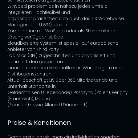
Schnittstellen ausgestattet, lässt sich
WinSped problemlos in nahezu jedes Umfeld
integrieren. Hochflexibel und
anpassbar präsentiert sich auch das LIS Warehouse
Management (LWM), das in
Kombination mit WinSped oder als Stand-alone-
Lösung verfügbar ist. Das
cloudbasierte System ist speziell auf europäische
Anbieter von Third Party
Logistics (3PL) zugeschnitten und organisiert und
optimiert den gesamten
innerbetrieblichen Materialfluss in Warenlagern und
Distributionszentren.
Aktuell beschäftigt LIS über 260 Mitarbeitende und
unterhält Standorte in
Geldermalsen (Niederlande), Pszczyna (Polen), Périgny
(Frankreich), Madrid
(Spanien) sowie Allerød (Dänemark).
Preise & Konditionen
Gerne erstellen wir Ihnen ein individuelles Angebot.