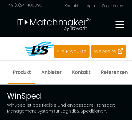
+49 (0)241 400090
Kontakt
Login
Registrieren
Alle Produkte
Webseite
Produkt
Anbieter
Kontakt
Referenzen
WinSped
WinSped ist das flexible und anpassbare Transport
Management System für Logistik & Speditionen.