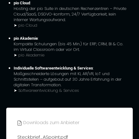
pio Cloud
:
Hosting der pio Suite in deutschen Rechenzentren – Private
Cloud/SaaS, DSGVO-konform, 24/7 Verfügbarkeit, kein
interner Wartungsaufwand.
➤
pio Cloud
pio Akademie
:
Kompakte Schulungen (bis 45 Min.) für ERP, CRM, BI & Co.
im Virtual Classroom oder vor Ort.
➤
pio Akademie
Individuelle Softwareentwicklung & Services
:
Maßgeschneiderte Lösungen mit KI, AR/VR, IoT und
Schnittstellen – aufgebaut auf 30 Jahre Erfahrung in der
digitalen Transformation.
➤
Softwareentwicklung & Services
Downloads zum Anbieter
Steckbrief_ASpoint.pdf