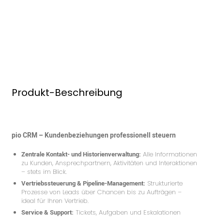
Produkt-Beschreibung
pio CRM – Kundenbeziehungen professionell steuern
Zentrale Kontakt- und Historienverwaltung:
Alle Informationen
zu Kunden, Ansprechpartnern, Aktivitäten und Interaktionen
– stets im Blick.
Vertriebssteuerung & Pipeline-Management:
Strukturierte
Prozesse von Leads über Chancen bis zu Aufträgen –
ideal für Ihren Vertrieb.
Service & Support:
Tickets, Aufgaben und Eskalationen