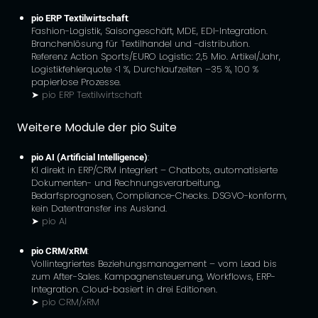
pio ERP Textilwirtschaft
:
Fashion-Logistik, Saisongeschäft, MDE, EDI-Integration.
Branchenlösung für Textilhandel und -distribution.
Referenz Action Sports/EURO Logistic: 2,5 Mio. Artikel/Jahr,
Logistikfehlerquote <1 %, Durchlaufzeiten –35 %, 100 %
papierlose Prozesse.
➤
pio ERP Textilwirtschaft
Weitere Module der pio Suite
pio AI (Artificial Intelligence)
:
KI direkt in ERP/CRM integriert – Chatbots, automatisierte
Dokumenten- und Rechnungsverarbeitung,
Bedarfsprognosen, Compliance-Checks. DSGVO-konform,
kein Datentransfer ins Ausland.
➤
pio AI
pio CRM/xRM
:
Vollintegriertes Beziehungsmanagement – vom Lead bis
zum After-Sales. Kampagnensteuerung, Workflows, ERP-
Integration. Cloud-basiert in drei Editionen.
➤
pio CRM/xRM