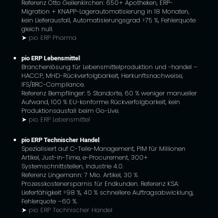
Referenz Otto Geilenkirchen: 650+ Apotheken, ERP-
Migration + KNAPP-Lagerautomatisierung in 18 Monaten,
kein Lieferausfall, Automatisierungsgrad >75 %, Fehlerquote
gleich null.
➤
pio ERP Pharma
pio ERP Lebensmittel
:
Branchenlösung für Lebensmittelproduktion und -handel –
HACCP, MHD-Rückverfolgbarkeit, Herkunftsnachweise,
IFS/BRC-Compliance.
Referenz Bempflinger: 5 Standorte, 60 % weniger manueller
Aufwand, 100 % EU-konforme Rückverfolgbarkeit, kein
Produktionsausfall beim Go-Live.
➤
pio ERP Lebensmittel
pio ERP Technischer Handel
:
Spezialisiert auf C-Teile-Management, PIM für Millionen
Artikel, Just-in-Time, e-Procurement, 300+
Systemschnittstellen, Industrie 4.0.
Referenz Lingemann: 7 Mio. Artikel, 30 %
Prozesskostenersparnis für Endkunden. Referenz KSA:
Lieferfähigkeit >98 %, 40 % schnellere Auftragsabwicklung,
Fehlerquote –60 %.
➤
pio ERP Technischer Handel