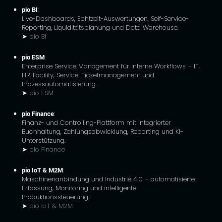
pio BI
:
Live-Dashboards, Echtzeit-Auswertungen, Self-Service-
Reporting, Liquiditätsplanung und Data Warehouse.
➤
pio BI
pio ESM
:
Enterprise Service Management für interne Workflows – IT,
HR, Facility, Service. Ticketmanagement und
Prozessautomatisierung.
➤
pio ESM
pio Finance
:
Finanz- und Controlling-Plattform mit integrierter
Buchhaltung, Zahlungsabwicklung, Reporting und KI-
Unterstützung.
➤
pio Finance
pio IoT & M2M
:
Maschinenanbindung und Industrie 4.0 – automatisierte
Erfassung, Monitoring und intelligente
Produktionssteuerung.
➤
pio IoT & M2M