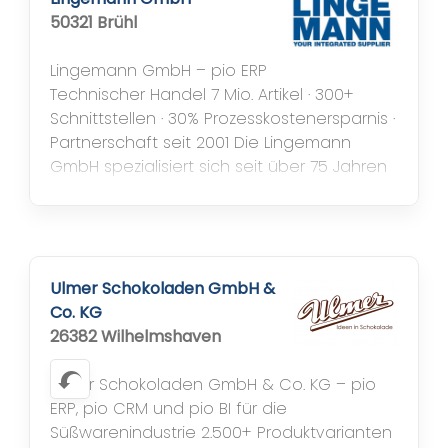
in...
50321 Brühl
Lingemann GmbH – pio ERP
Technischer Handel 7 Mio. Artikel · 300+
Schnittstellen · 30% Prozesskostenersparnis ·
Partnerschaft seit 2001 Die Lingemann
GmbH spezialisiert sich seit über 75 Jahren
auf C-Teile-Management für
Industriekunden. Mit Tochterfirmen in
Rumänien, Polen und Ungarn beliefert
Lingemann europaweit – Kunden: Ford,
Toyota, Kautex, Procter & Gamble,
Ulmer Schokoladen GmbH &
Dräxlmaier,...
Co. KG
26382 Wilhelmshaven
Ulmer Schokoladen GmbH & Co. KG – pio
ERP, pio CRM und pio BI für die
Süßwarenindustrie 2.500+ Produktvarianten