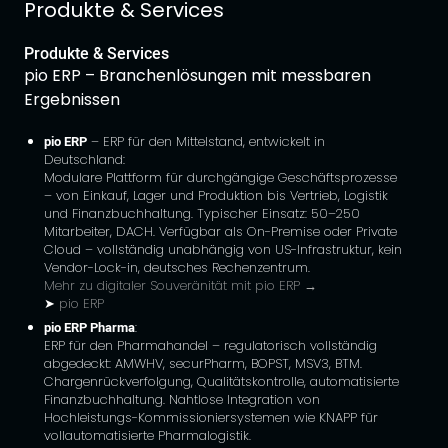
Produkte & Services
Produkte & Services
pio ERP – Branchenlösungen mit messbaren
Ergebnissen
pio ERP
– ERP für den Mittelstand, entwickelt in
Deutschland:
Modulare Plattform für durchgängige Geschäftsprozesse
– von Einkauf, Lager und Produktion bis Vertrieb, Logistik
und Finanzbuchhaltung. Typischer Einsatz: 50–250
Mitarbeiter, DACH. Verfügbar als On-Premise oder Private
Cloud – vollständig unabhängig von US-Infrastruktur, kein
Vendor-Lock-in, deutsches Rechenzentrum.
Mehr zu digitaler Souveränität mit pio ERP →
➤
pio ERP
pio ERP Pharma
:
ERP für den Pharmahandel – regulatorisch vollständig
abgedeckt: AMWHV, securPharm, BOPST, MSV3, BTM.
Chargenrückverfolgung, Qualitätskontrolle, automatisierte
Finanzbuchhaltung. Nahtlose Integration von
Hochleistungs-Kommissioniersystemen wie KNAPP für
vollautomatisierte Pharmalogistik.