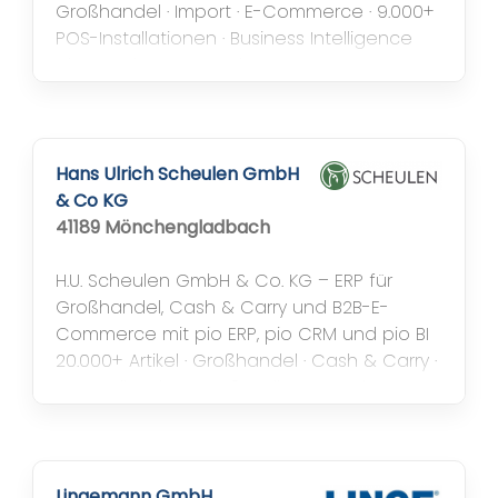
Großhandel · Import · E-Commerce · 9.000+
POS-Installationen · Business Intelligence
Die Broszio & Co. GmbH & Co. KG aus
Hamburg entwickelt, importiert und
vermarktet seit über 40 Jahren innovative
Produkte für Haushalt, Küche, Garten, DIY
und KFZ....
Hans Ulrich Scheulen GmbH
& Co KG
41189 Mönchengladbach
H.U. Scheulen GmbH & Co. KG – ERP für
Großhandel, Cash & Carry und B2B-E-
Commerce mit pio ERP, pio CRM und pio BI
20.000+ Artikel · Großhandel · Cash & Carry ·
B2B-Onlineshop · Außendienst · Business
Intelligence Die H.U. Scheulen GmbH & Co.
KG aus Mönchengladbach gehört zu den
etablierten Großhändlern für Floristikbedarf,
Dekoration, Lifestyle- und Geschenkartikel
Lingemann GmbH