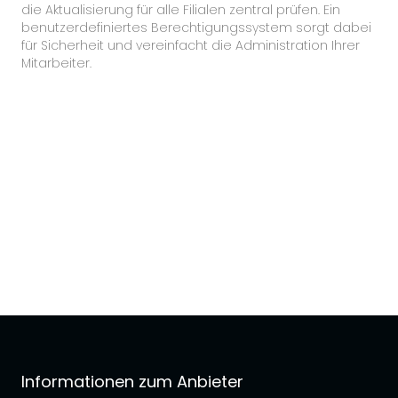
die Aktualisierung für alle Filialen zentral prüfen. Ein
benutzerdefiniertes Berechtigungssystem sorgt dabei
für Sicherheit und vereinfacht die Administration Ihrer
Mitarbeiter.
Informationen zum Anbieter