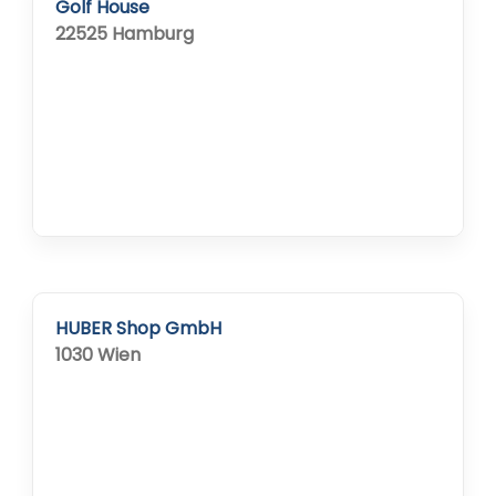
elektromagnetischer Wellen) profitiert der...
Golf House
22525 Hamburg
HUBER Shop GmbH
1030 Wien