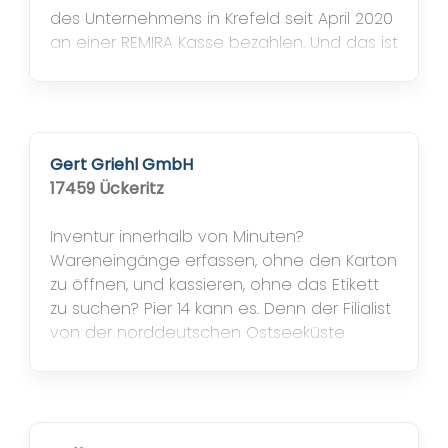
des Unternehmens in Krefeld seit April 2020
an einer REMIRA Kasse bezahlen. Und das ist
erst der Anfang. Die Geschäftsführung
plant, schrittweise eine gut vernetzte
Omnichannel-Technologie einzuführen. Als
Versorger von Tieren konnte das
Unternehmen seine Läden bereits...
Gert Griehl GmbH
17459 Ückeritz
Inventur innerhalb von Minuten?
Wareneingänge erfassen, ohne den Karton
zu öffnen, und kassieren, ohne das Etikett
zu suchen? Pier 14 kann es. Denn der Filialist
von der norddeutschen Ostseeküste
arbeitet seit neuestem mit RFID-
Technologie. Mit der Realisierung eines
RFID-Projektes (englisch radio-frequency
identification – Identifizierung mithilfe