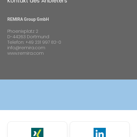
Kontakt des Anbieters
REMIRA Group GmbH
Phoenixplatz 2
D-44263 Dortmund
Telefon: +49 231 997 82-0
info@remira.com
www.remira.com