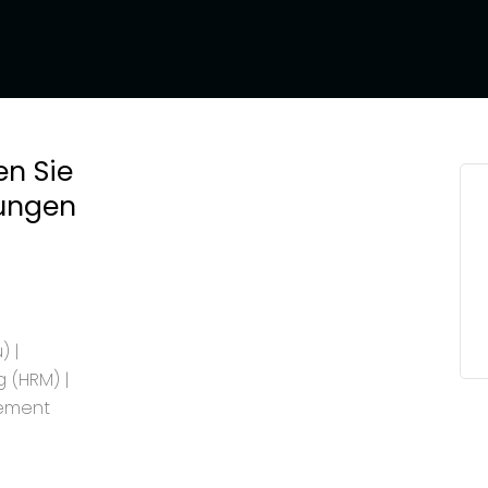
n Sie
ungen
 |
 (HRM) |
ement