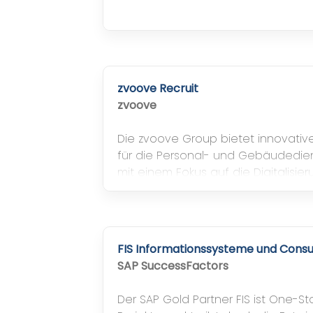
zvoove Recruit
zvoove
Die zvoove Group bietet innovati
für die Personal- und Gebäudedien
mit einem Fokus auf die Digitalisi
von Arbeitsprozessen.
FIS Informationssysteme und Cons
SAP SuccessFactors
Der SAP Gold Partner FIS ist One-St