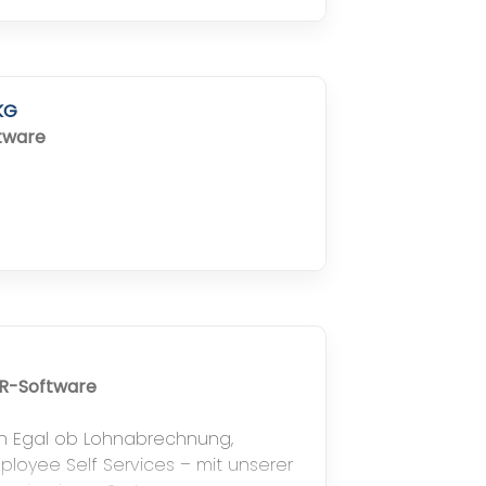
uss.
KG
tware
HR-Software
h Egal ob Lohnabrechnung,
ployee Self Services – mit unserer