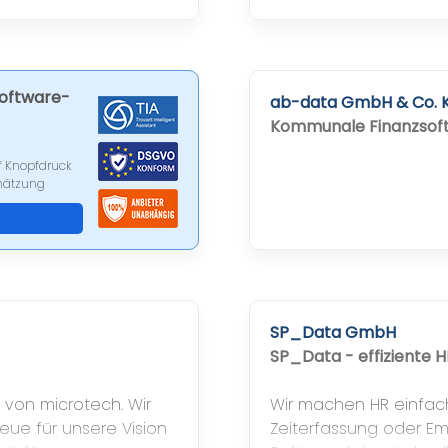
Software aus einem G
Software-
ab-data GmbH & Co. 
Kommunale Finanzsof
f Knopfdruck
chätzung
SP_Data GmbH
SP_Data - effiziente 
 von microtech. Wir
Wir machen HR einfac
eue für unsere Vision
Zeiterfassung oder Em