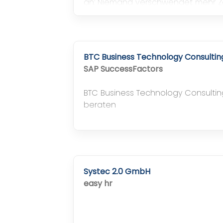
an: Niemand verschwendet mehr Ze
Routinearbeiten!
BTC Business Technology Consulti
SAP SuccessFactors
BTC Business Technology Consulti
beraten
Systec 2.0 GmbH
easy hr