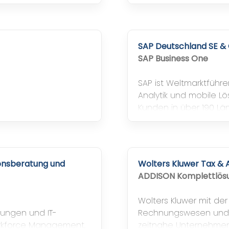
SAP Deutschland SE & 
SAP Business One
SAP ist Weltmarktfüh
Analytik und mobile L
Kunden in über 190 Län
zweitgrößte Cloud-An
wachsende Datenbank
ionsberatung und
Wolters Kluwer Tax &
ADDISON Komplettlös
Wolters Kluwer mit de
sungen und IT-
Rechnungswesen und d
Workforce Management,
zeitnahe Unternehmens