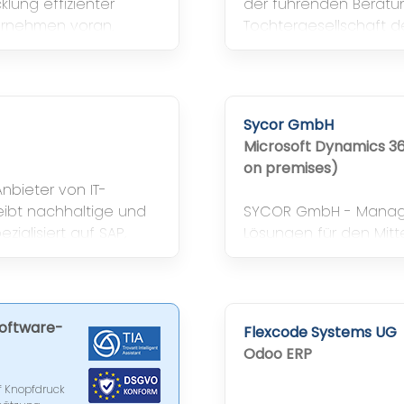
klung effizienter
der führenden Berat
ternehmen voran.
Tochtergesellschaft d
Sycor GmbH
Microsoft Dynamics 3
on premises)
Anbieter von IT-
eibt nachhaltige und
SYCOR GmbH - Managem
zialisiert auf SAP,
Lösungen für den Mitt
ckchain, Quantum und
Software-
Flexcode Systems UG
Odoo ERP
f Knopfdruck