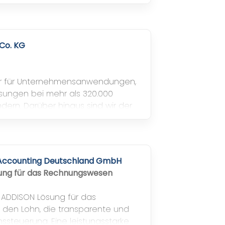
Co. KG
rer für Unternehmensanwendungen,
ösungen bei mehr als 320.000
dern. Darüber hinaus sind wir der
bieter und der am schnellsten
anbieter.
 Accounting Deutschland GmbH
ung für das Rechnungswesen
r ADDISON Lösung für das
en Lohn, die transparente und
steuerung. Eine leistungsstarke