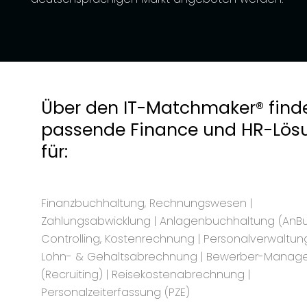
Über den IT-Matchmaker® finde
passende Finance und HR-Lös
für:
Finanzbuchhaltung, Rechnungswesen |
Zahlungsabwicklung | Anlagenbuchhaltung (AnBu)
Controlling, Kostenrechnung | Personalverwaltung
Lohn- & Gehaltsabrechnung | Bewerber-Manag
(Recruiting) | Reisekostenabrechnung |
Personalzeiterfassung (PZE)