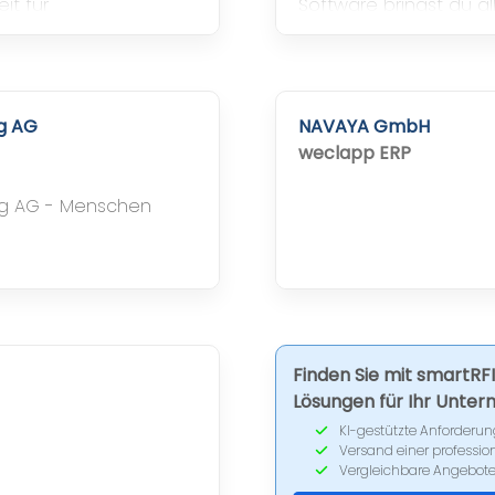
it für
Software bringst du a
Übersichtlich, effizien
brauchst.
ng AG
NAVAYA GmbH
weclapp ERP
ng AG - Menschen
Finden Sie mit smartRF
Lösungen für Ihr Unte
KI-gestützte Anforderun
Versand einer professio
Vergleichbare Angebote