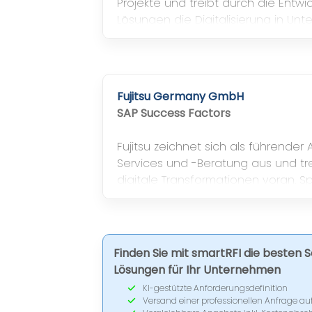
Projekte und treibt durch die Entwic
Lösungen die Digitalisierung in Un
Fujitsu Germany GmbH
SAP Success Factors
Fujitsu zeichnet sich als führender 
Services und -Beratung aus und tr
digitale Transformationen voran. Spe
Microsoft, ServiceNow, KI, IIoT, Blo
Analytics.
Finden Sie mit smartRFI die besten 
Lösungen für Ihr Unternehmen
KI-gestützte Anforderungsdefinition
Versand einer professionellen Anfrage au