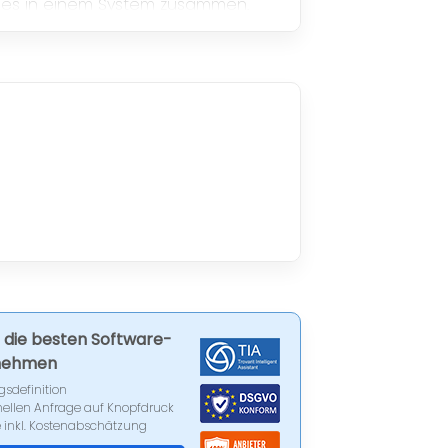
lles in einem System zusammen.
t und genau so flexibel, wie du es
I die besten Software-
rnehmen
gsdefinition
nellen Anfrage auf Knopfdruck
 inkl. Kostenabschätzung