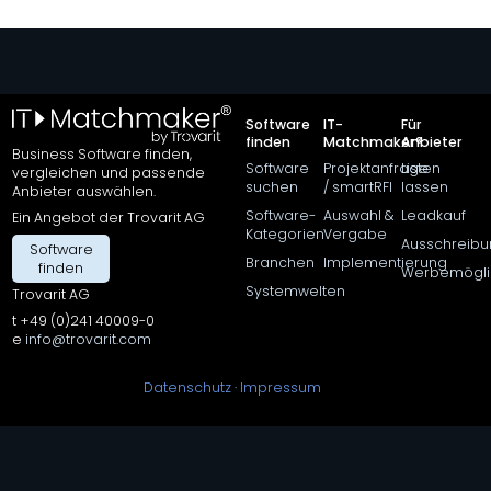
Software
IT-
Für
finden
Matchmaker®
Anbieter
Business Software finden,
Software
Projektanfrage
Listen
vergleichen und passende
suchen
/ smartRFI
lassen
Anbieter auswählen.
Software-
Auswahl &
Leadkauf
Ein Angebot der Trovarit AG
Kategorien
Vergabe
Ausschreibu
Software
Projektanfrage
Branchen
Implementierung
finden
starten
Werbemögli
Systemwelten
Trovarit AG
t +49 (0)241 40009-0
e
info@trovarit.com
© 2026 Trovarit AG
Datenschutz
·
Impressum